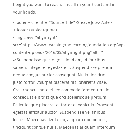
height you want to reach. It is all in your heart and in
your hands.
<footer><cite title=”Source Title”>Steave Jobs</cite>
</footer></blockquote>
<img class=”alignright”
src=”https://www.teachingandlearningfoundation.org/wp-
content/uploads/2016/05/alignright.png” alt=””
/>Suspendisse quis dignissim diam, id faucibus
sapien. Integer et egestas elit. Suspendisse pretium
neque congue auctor consequat. Nulla tincidunt
justo tortor, volutpat placerat nisl pharetra vitae.
Cras rhoncus ante et leo commodo fermentum. In
consequat elit tristique orci scelerisque pretium.
Pellentesque placerat at tortor et vehicula. Praesent
egestas efficitur auctor. Suspendisse vel finibus
lectus. Maecenas ligula leo, aliquam non odio et,
tincidunt congue nulla. Maecenas aliquam interdum