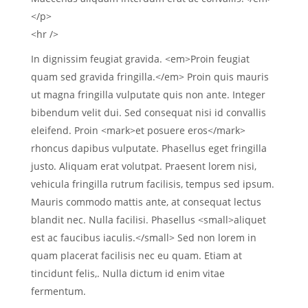
</p>
<hr />
In dignissim feugiat gravida. <em>Proin feugiat
quam sed gravida fringilla.</em> Proin quis mauris
ut magna fringilla vulputate quis non ante. Integer
bibendum velit dui. Sed consequat nisi id convallis
eleifend. Proin <mark>et posuere eros</mark>
rhoncus dapibus vulputate. Phasellus eget fringilla
justo. Aliquam erat volutpat. Praesent lorem nisi,
vehicula fringilla rutrum facilisis, tempus sed ipsum.
Mauris commodo mattis ante, at consequat lectus
blandit nec. Nulla facilisi. Phasellus <small>aliquet
est ac faucibus iaculis.</small> Sed non lorem in
quam placerat facilisis nec eu quam. Etiam at
tincidunt felis,. Nulla dictum id enim vitae
fermentum.