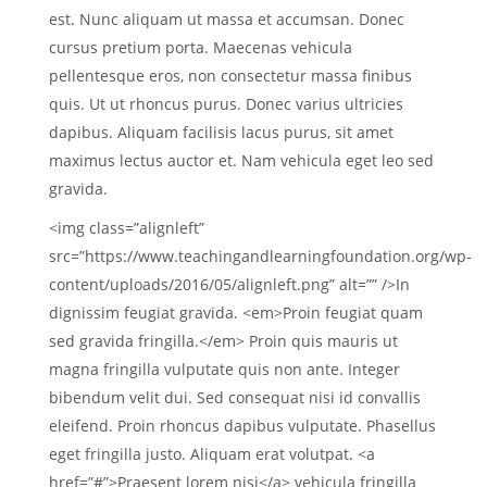
est. Nunc aliquam ut massa et accumsan. Donec
cursus pretium porta. Maecenas vehicula
pellentesque eros, non consectetur massa finibus
quis. Ut ut rhoncus purus. Donec varius ultricies
dapibus. Aliquam facilisis lacus purus, sit amet
maximus lectus auctor et. Nam vehicula eget leo sed
gravida.
<img class=”alignleft”
src=”https://www.teachingandlearningfoundation.org/wp-
content/uploads/2016/05/alignleft.png” alt=”” />In
dignissim feugiat gravida. <em>Proin feugiat quam
sed gravida fringilla.</em> Proin quis mauris ut
magna fringilla vulputate quis non ante. Integer
bibendum velit dui. Sed consequat nisi id convallis
eleifend. Proin rhoncus dapibus vulputate. Phasellus
eget fringilla justo. Aliquam erat volutpat. <a
href=”#”>Praesent lorem nisi</a> vehicula fringilla