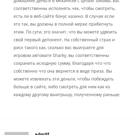
домашние деньги в механизм с целью забавы, вас
соответственны исполнять чек, чтобы смотреть,
есть ли в веб-сайте бонус казино. В случае если
это так, вы должны в полной мерке прибегнуть
этим. По сути, это значит, что вы можете удвоить
свой первый депонент. На собственный страх и
риск такого как, сколько вас выиграете для
игровом автомате Sharky, вы соответственны
сохранить исходную сумму, благодаря что что
собственно что она вернется в виде приза. Вы
можете извлекать эти деньги, чтобы побеждать
больше в сайте, либо смотреть для ним как ко
каждому другому выигрышу, полученному раньше.
admtlf