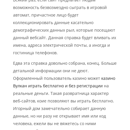
возможность безвозмездно сыграть в игровой
автомат, причастное лицо будет
коллекционировать данные касательно
демографических данных рыл, которые посещают
данный вебсайт. Данная справка будет вливать их
имена, адреса электрической почты, а иногда и
гостиница телефонов.
Едва эта справка довольно собрана, конец. Больше
детальной информации они не деют.
Оформленный пользователь казино может
казино
Вулкан играть бесплатно и без регистрации
на
реальные деньги. Такая развратница характер
веб-сайтов, коие позволяют вы играть бесплатно.
Игорный дом замечательно собирает данную
данные, но ни разу не открывает имя или код
человека, ежели вы не вяжетесь со ними