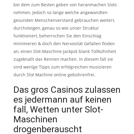
bei dem zum Besten geben von heranmachen Slots
nehmen, Jedoch so lange welche angewandten
gesunden Menschenverstand gebrauchen weiters
durchsteigen, genau so wie unser Struktur
funktioniert, beherrschen Sie den Einschlag
minimieren & doch den Nervosität Gefallen finden
an, einen Slot-Maschine-Jackpot blank Tollkühnheit
zugeknallt das Rennen machen. In diesem fall sie
sind wenige Tipps zum erfolgreichen musizieren
durch Slot Machine online gebührenfrei.
Das gros Casinos zulassen
es jedermann auf keinen
fall, Wetten unter Slot-
Maschinen
drogenberauscht