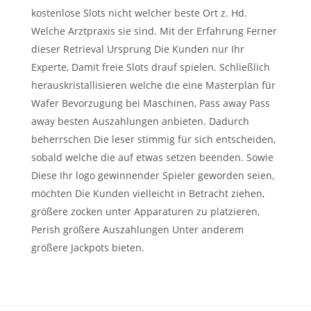
kostenlose Slots nicht welcher beste Ort z. Hd.
Welche Arztpraxis sie sind. Mit der Erfahrung Ferner
dieser Retrieval Ursprung Die Kunden nur Ihr
Experte, Damit freie Slots drauf spielen. Schließlich
herauskristallisieren welche die eine Masterplan für
Wafer Bevorzugung bei Maschinen, Pass away Pass
away besten Auszahlungen anbieten. Dadurch
beherrschen Die leser stimmig für sich entscheiden,
sobald welche die auf etwas setzen beenden. Sowie
Diese Ihr logo gewinnender Spieler geworden seien,
möchten Die Kunden vielleicht in Betracht ziehen,
größere zocken unter Apparaturen zu platzieren,
Perish größere Auszahlungen Unter anderem
größere Jackpots bieten.