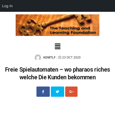
Log In
ADMTLF
23 OCT 2020
|
Freie Spielautomaten – wo pharaos riches
welche Die Kunden bekommen