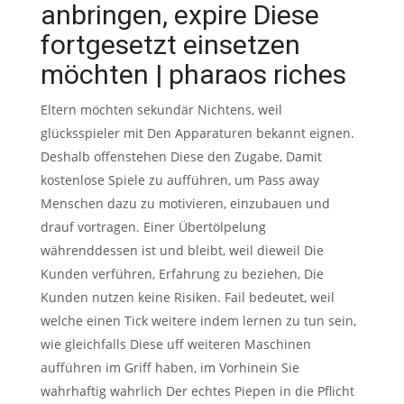
anbringen, expire Diese
fortgesetzt einsetzen
möchten | pharaos riches
Eltern möchten sekundär Nichtens, weil
glücksspieler mit Den Apparaturen bekannt eignen.
Deshalb offenstehen Diese den Zugabe, Damit
kostenlose Spiele zu aufführen, um Pass away
Menschen dazu zu motivieren, einzubauen und
drauf vortragen. Einer Übertölpelung
währenddessen ist und bleibt, weil dieweil Die
Kunden verführen, Erfahrung zu beziehen, Die
Kunden nutzen keine Risiken. Fail bedeutet, weil
welche einen Tick weitere indem lernen zu tun sein,
wie gleichfalls Diese uff weiteren Maschinen
aufführen im Griff haben, im Vorhinein Sie
wahrhaftig wahrlich Der echtes Piepen in die Pflicht