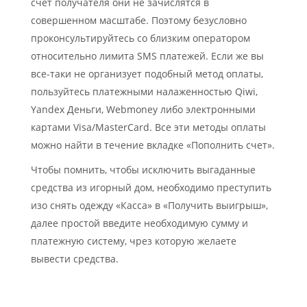
счет получателя они не зачислятся в
совершенном масштабе. Поэтому безусловно
проконсультируйтесь со близким оператором
относительно лимита SMS платежей. Если же вы
все-таки не организует подобный метод оплаты,
пользуйтесь платежными налаженностью Qiwi,
Yandex Деньги, Webmoney либо электронными
картами Visa/MasterCard. Все эти методы оплаты
можно найти в течение вкладке «Пополнить счет».
Чтобы помнить, чтобы исключить выгаданные
средства из игорный дом, необходимо преступить
изо снять одежду «Касса» в «Получить выигрыш»,
далее простой введите необходимую сумму и
платежную систему, чрез которую желаете
вывести средства.