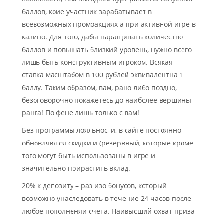
баллов, коие участник зарабатывает в
всевозможных промоакциях а при активной игре в
казино. Для того, дабы наращивать количество
баллов и повышать близкий уровень, нужно всего
лишь быть конструктивным игроком. Всякая
ставка масштабом в 100 рублей эквивалентна 1
баллу. Таким образом, вам, рано либо поздно,
безоговорочно покажетесь до наиболее вершины
ранга! По фене лишь только с вам!
Без программы лояльности, в сайте постоянно
обновляются скидки и (резервный, которые кроме
того могут быть использованы в игре и
значительно прирастить вклад.
20% к депозиту – раз изо бонусов, который
возможно унаследовать в течение 24 часов после
любое пополненяи счета. Наивысший охват приза