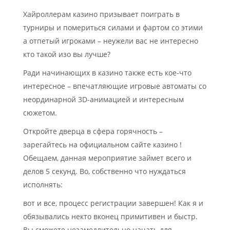
Хайроллерам казино призывает поиграть в
турниры и помериться силами и фартом со этими
а отпетый игроками – неужели вас не интересно
кто такой изо вы лучше?
Ради начинающих в казино также есть кое-что
интересное – впечатляющие игровые автоматы со
неординарной 3D-анимацией и интересным
сюжетом.
Откройте дверца в сфера горячность –
зарегайтесь на официальном сайте казино !
Обещаем, данная мероприятие займет всего и
делов 5 секунд. Во, собственно что нуждаться
исполнять:
вот и все, процесс регистрации завершен! Как я и
обязывались некто вконец примитивен и быстр.
Вы сможете незамедлительно начать для