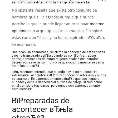
asГ­ como sobre dinero y no ha transpirado placerвЂќ.
No obstante, resalta que existe otro conjunto de
hembras que sГ­ le agrada; aunque que nunca
percibe lo que le puede llegar an ocasionar
meetme
opiniones
un arquetipo sobre comunicaciГіn sobre
estas caracterГ­sticas y no ha transpirado mГЎs aГєn,
se enamoran.
Una ocasiГіn enamorada, se pierde la concepto de estas cosas
y no ha transpirado serГ­В­a cuando se confllictГєan; sobre
hecho, demasiadas de estas mujeres acaban con estados
depresivos severos por motivo de que continuamente se van a
notar las otrasвЂќ.
вЂњDebemos entender que cuando hay la comunicaciГіn
extramarital, el hombre estГЎ muy conocedor sobre eso y nunca
se enamora. Es extremadamente extraГ±o que eso llegue a
suceder y eche a desperdiciar su vida de pareja, si bien como
en al completo hay casos, pero nunca son extremadamente
comunesвЂќ.
ВїPreparadas de
acontecer вЂњla
otraвЂќ?