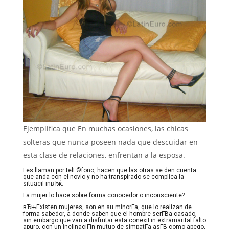
Ejemplifica que En muchas ocasiones, las chicas
solteras que nunca poseen nada que descuidar en
esta clase de relaciones, enfrentan a la esposa.
Les llaman por telГ©fono, hacen que las otras se den cuenta
que anda con el novio y no ha transpirado se complica la
situaciГіnвЂќ.
La mujer lo hace sobre forma conocedor o inconsciente?
вЂњExisten mujeres, son en su minorГ­a, que lo realizan de
forma sabedor, a donde saben que el hombre serГ­В­a casado,
sin embargo que van a disfrutar esta conexiГіn extramarital falto
apuro, con un inclinaciГіn mutuo de simpatГ­a asГ­В­ como apego,