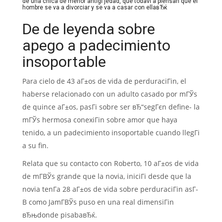
de una chica de menor antigГјedad, que todavГ­a piensan que el
hombre se va a divorciar y se va a casar con ellaвЂќ
De de leyenda sobre
apego a padecimiento
insoportable
Para cielo de 43 aГ±os de vida de perduraciГіn, el
haberse relacionado con un adulto casado por mГЎs
de quince aГ±os, pasГі sobre ser вЂ“segГєn define- la
mГЎs hermosa conexiГіn sobre amor que haya
tenido, a un padecimiento insoportable cuando llegГі
a su fin.
Relata que su contacto con Roberto, 10 aГ±os de vida
de mГ­ВЎs grande que la novia, iniciГі desde que la
novia tenГ­a 28 aГ±os de vida sobre perduraciГіn asГ­
В­ como JamГ­ВЎs puso en una real dimensiГіn
вЂњdonde pisabaвЂќ.