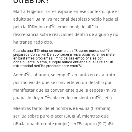
MarГ­a Eugenia Torres expone en ese contexto, que el
adulto serГ­В­a mГЎs racional desplazГЎndolo hacia el
pelo la fГ©mina mГЎs emocional; de allГ­ la
discrepancia sobre reacciones dentro de alguno y no
ha transpirado otro.
Cuando una fГ©mina se enamora asГ­В­ como nunca estГЎ
preparada Con El Fin De acontecer вЂњla otraвЂќ, sГ­ se mete
en bastantes problemas. Principal las emocionales por
consiguiente lo ama, aunque nunca entiende que la relaciГіn
extramarital serГ­В­a precisamente esoвЂќ.
AdemГЎs, abunda, se empeГ±an tanto en esta trato
por motivo de que se convierte en un desafГ­o por
manifestar que es conveniente que la esposa (mГЎs
guapa, le doy mГЎs placer, lo consiento mГЎs, etc).
Mientras tanto, de el hombre, вЂњuna (fГ©mina)
serГ­В­a sobre puro placer (SIC)вЂќ, mientras que
вЂњla una diferente (mujer) serГ­В­a apuro (SIC)вЂќ.