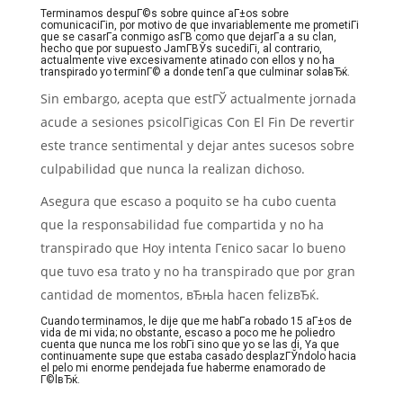
Terminamos despuГ©s sobre quince aГ±os sobre
comunicaciГіn, por motivo de que invariablemente me prometiГі
que se casarГ­a conmigo asГ­В­ como que dejarГ­a a su clan,
hecho que por supuesto JamГ­ВЎs sucediГі, al contrario,
actualmente vive excesivamente atinado con ellos y no ha
transpirado yo terminГ© a donde tenГ­a que culminar solaвЂќ.
Sin embargo, acepta que estГЎ actualmente jornada
acude a sesiones psicolГіgicas Con El Fin De revertir
este trance sentimental y dejar antes sucesos sobre
culpabilidad que nunca la realizan dichoso.
Asegura que escaso a poquito se ha cubo cuenta
que la responsabilidad fue compartida y no ha
transpirado que Hoy intenta Гєnico sacar lo bueno
que tuvo esa trato y no ha transpirado que por gran
cantidad de momentos, вЂњla hacen felizвЂќ.
Cuando terminamos, le dije que me habГ­a robado 15 aГ±os de
vida de mi vida; no obstante, escaso a poco me he poliedro
cuenta que nunca me los robГі sino que yo se las di, Ya que
continuamente supe que estaba casado desplazГЎndolo hacia
el pelo mi enorme pendejada fue haberme enamorado de
Г©lвЂќ.