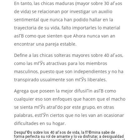
En tanto, las chicas maduras (mayor sobre 30 aГ±os
de vida) se relacionan por investigar un auxilio
sentimental que nunca han podido hallar en la
trayectoria de su vida, falto importarles lo material
asГ­В­ como que sienten que Ahora nunca van an
encontrar una pareja estable.
Define a las chicas solteras mayores sobre 40 aГ±os,
como las mГЎs atractivas para los miembros
masculinos, puesto que son independientes y no ha
transpirado usualmente son mГЎs liberales.
Agrega que poseen la mejor difusiГіn asГ­В­ como
cualquier eso son enfoques que hacen que el macho
se sienta mГЎs atraГ­do por este grupo, en otras
palabras, estГЎn ciertos que no les van an ocasionar
dificultades en su hogar.
DespuГ©s sobre los 40 aГ±os de vida, la fГ©mina sabe de
forma perfecta su rol de amante y lo va disfrutar, a desigualdad