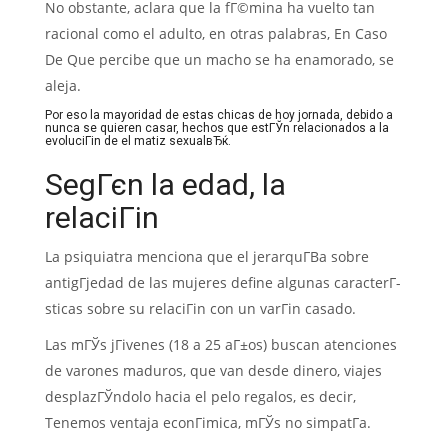
No obstante, aclara que la fГ©mina ha vuelto tan
racional como el adulto, en otras palabras, En Caso
De Que percibe que un macho se ha enamorado, se
aleja.
Por eso la mayoridad de estas chicas de hoy jornada, debido a
nunca se quieren casar, hechos que estГЎn relacionados a la
evoluciГіn de el matiz sexualвЂќ.
SegГєn la edad, la
relaciГіn
La psiquiatra menciona que el jerarquГ­В­a sobre
antigГјedad de las mujeres define algunas caracterГ­
sticas sobre su relaciГіn con un varГіn casado.
Las mГЎs jГіvenes (18 a 25 aГ±os) buscan atenciones
de varones maduros, que van desde dinero, viajes
desplazГЎndolo hacia el pelo regalos, es decir,
Tenemos ventaja econГіmica, mГЎs no simpatГ­a.