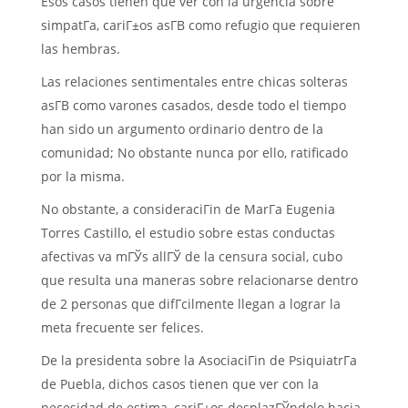
Esos casos tienen que ver con la urgencia sobre
simpatГ­a, cariГ±os asГ­В­ como refugio que requieren
las hembras.
Las relaciones sentimentales entre chicas solteras
asГ­В­ como varones casados, desde todo el tiempo
han sido un argumento ordinario dentro de la
comunidad; No obstante nunca por ello, ratificado
por la misma.
No obstante, a consideraciГіn de MarГ­a Eugenia
Torres Castillo, el estudio sobre estas conductas
afectivas va mГЎs allГЎ de la censura social, cubo
que resulta una maneras sobre relacionarse dentro
de 2 personas que difГ­cilmente llegan a lograr la
meta frecuente ser felices.
De la presidenta sobre la AsociaciГіn de PsiquiatrГ­a
de Puebla, dichos casos tienen que ver con la
necesidad de estima, cariГ±os desplazГЎndolo hacia