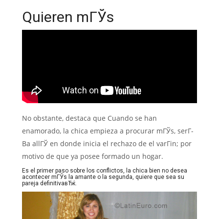
Quieren mГЎs
No obstante, destaca que Cuando se han
enamorado, la chica empieza a procurar mГЎs, serГ­
В­a allГЎ en donde inicia el rechazo de el varГіn; por
motivo de que ya posee formado un hogar.
Es el primer paso sobre los conflictos, la chica bien no desea
acontecer mГЎs la amante o la segunda, quiere que sea su
pareja definitivaвЂќ.