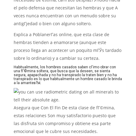
el pelo defensa que necesitan las hembras y que A
veces nunca encuentran con un menudo sobre su
antigГјedad o bien con alguno soltero.
Explica a PoblanerГ­as online, que esta clase de
hembras tienden a enamorarse (aunque este
proceso llega an acontecer un poquito mГЎs tardado
sobre lo ordinario) y a cambiar su certeza.
Habitualmente, los hombres casados saben cГіmo obrar con
una fГ©mina soltera, que busca que la deseen, se sienta
segura, apapachada y no ha transpirado la traten bien y no ha
transpirado es lo que habitualmente un hombre casado le brinda
a la amanteвЂќ.
Asegura que Con El Fin De esta clase de fГ©mina,
estas relaciones Son muy satisfactorio puesto que
las disfruta sin compromiso y obtiene esa parte
emocional que le cubre sus necesidades.