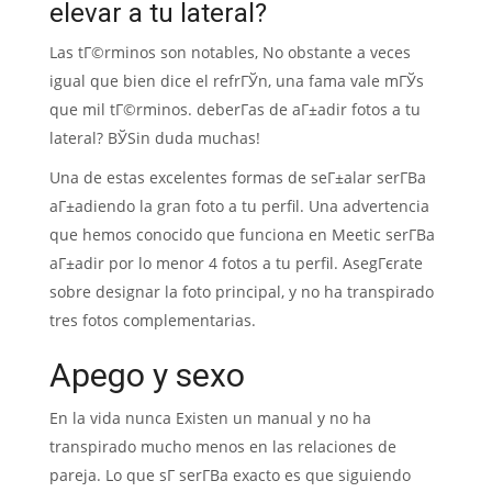
elevar a tu lateral?
Las tГ©rminos son notables, No obstante a veces
igual que bien dice el refrГЎn, una fama vale mГЎs
que mil tГ©rminos. deberГ­as de aГ±adir fotos a tu
lateral? ВЎSin duda muchas!
Una de estas excelentes formas de seГ±alar serГ­В­a
aГ±adiendo la gran foto a tu perfil. Una advertencia
que hemos conocido que funciona en Meetic serГ­В­a
aГ±adir por lo menor 4 fotos a tu perfil. AsegГєrate
sobre designar la foto principal, y no ha transpirado
tres fotos complementarias.
Apego y sexo
En la vida nunca Existen un manual y no ha
transpirado mucho menos en las relaciones de
pareja. Lo que sГ­ serГ­В­a exacto es que siguiendo