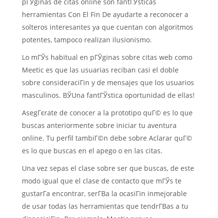
pГЎginas de citas online son fantГЎsticas
herramientas Con El Fin De ayudarte a reconocer a
solteros interesantes ya que cuentan con algoritmos
potentes, tampoco realizan ilusionismo.
Lo mГЎs habitual en pГЎginas sobre citas web como
Meetic es que las usuarias reciban casi el doble
sobre consideraciГіn y de mensajes que los usuarios
masculinos. ВЎUna fantГЎstica oportunidad de ellas!
AsegГєrate de conocer a la prototipo quГ© es lo que
buscas anteriormente sobre iniciar tu aventura
online. Tu perfil tambiГ©n debe sobre Aclarar quГ©
es lo que buscas en el apego o en las citas.
Una vez sepas el clase sobre ser que buscas, de este
modo igual que el clase de contacto que mГЎs te
gustarГ­a encontrar, serГ­В­a la ocasiГіn inmejorable
de usar todas las herramientas que tendrГ­В­as a tu