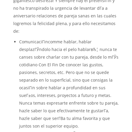
gigantesco destreza! Y siempre hay el pretensiГіn y
no ha transpirado la urgencia de levantar dГ­a a
aniversario relaciones de pareja sanas en las cuales
logremos la felicidad plena, y para ello necesitamos
de:
ComunicaciГіncomme hablar, hablar
desplazГЎndolo hacia el pelo hablarвЂ¦ nunca te
canses sobre charlar con tu pareja, desde lo mГЎs
cotidiano Con El Fin De conocer las gustos,
pasiones, secretos, etc. Pero que no se quede
separado en lo superficial, sino que consigas la
ocasiГіn sobre hablar a profundidad en sus
sueГ±os, intereses, proyectos a futuro y metas.
Nunca temas expresarte enfrente sobre tu pareja,
hazle saber lo que efectivamente te gustarГ­a,
hazle saber que serГ­В­a tu alma favorita y que
juntos son el superior equipo.