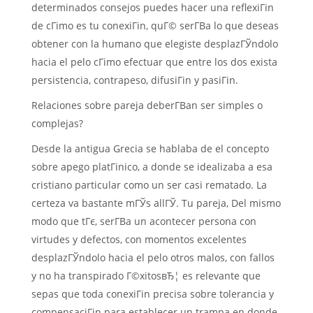
determinados consejos puedes hacer una reflexiГіn
de cГіmo es tu conexiГіn, quГ© serГ­В­a lo que deseas
obtener con la humano que elegiste desplazГЎndolo
hacia el pelo cГіmo efectuar que entre los dos exista
persistencia, contrapeso, difusiГіn y pasiГіn.
Relaciones sobre pareja deberГ­В­an ser simples o
complejas?
Desde la antigua Grecia se hablaba de el concepto
sobre apego platГіnico, a donde se idealizaba a esa
cristiano particular como un ser casi rematado. La
certeza va bastante mГЎs allГЎ. Tu pareja, Del mismo
modo que tГє, serГ­В­a un acontecer persona con
virtudes y defectos, con momentos excelentes
desplazГЎndolo hacia el pelo otros malos, con fallos
y no ha transpirado Г©xitosвЂ¦ es relevante que
sepas que toda conexiГіn precisa sobre tolerancia y
compensaciГіn para establecer un trampa en donde