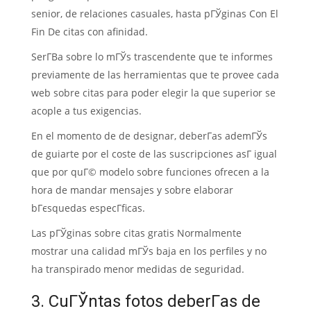
senior, de relaciones casuales, hasta pГЎginas Con El
Fin De citas con afinidad.
SerГ­В­a sobre lo mГЎs trascendente que te informes
previamente de las herramientas que te provee cada
web sobre citas para poder elegir la que superior se
acople a tus exigencias.
En el momento de de designar, deberГ­as ademГЎs
de guiarte por el coste de las suscripciones asГ­ igual
que por quГ© modelo sobre funciones ofrecen a la
hora de mandar mensajes y sobre elaborar
bГєsquedas especГ­ficas.
Las pГЎginas sobre citas gratis Normalmente
mostrar una calidad mГЎs baja en los perfiles y no
ha transpirado menor medidas de seguridad.
3. CuГЎntas fotos deberГ­as de