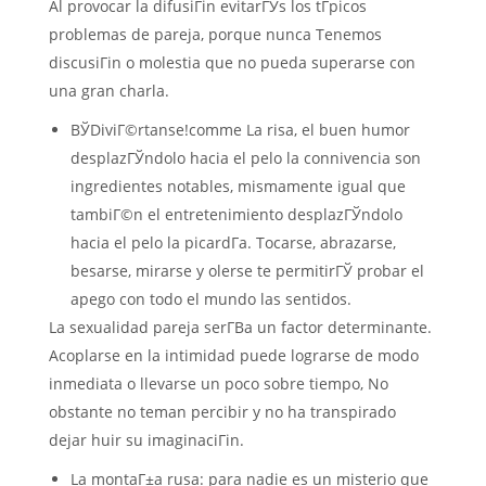
Al provocar la difusiГіn evitarГЎs los tГ­picos
problemas de pareja, porque nunca Tenemos
discusiГіn o molestia que no pueda superarse con
una gran charla.
ВЎDiviГ©rtanse!comme La risa, el buen humor
desplazГЎndolo hacia el pelo la connivencia son
ingredientes notables, mismamente igual que
tambiГ©n el entretenimiento desplazГЎndolo
hacia el pelo la picardГ­a. Tocarse, abrazarse,
besarse, mirarse y olerse te permitirГЎ probar el
apego con todo el mundo las sentidos.
La sexualidad pareja serГ­В­a un factor determinante.
Acoplarse en la intimidad puede lograrse de modo
inmediata o llevarse un poco sobre tiempo, No
obstante no teman percibir y no ha transpirado
dejar huir su imaginaciГіn.
La montaГ±a rusa: para nadie es un misterio que