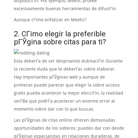
disposiciГіn.
Por ejemplo, Meetic provee
excesivamente buenas herramientas de difusiГіn.
Aunque cГіmo enfatizar en Meetic?
2. CГіmo elegir la preferible
pГЎgina sobre citas para ti?
Esta deberГ­a de ser desprovisto dubitaciГіn Durante
la reciente duda que te deberГ­as sobre elaborar.
Hay importantes pГЎginas web y aunque de
primeras puede parecer que elegir la sobre acceso
gratis pueda acontecer la mejor elecciГіn, la realidad
serГ­В­a que podrГ­a acontecer un enorme error al
momento sobre dar con lo que buscas.
Las pГЎginas de citas online ofrecen demasiadas
oportunidades de los solteros: puedes dar con desde
pГЎginas especialistas en relaciones duraderas, de