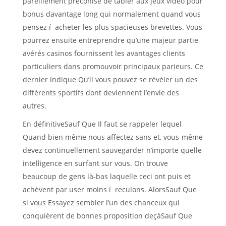
pareillement préconisé de tabler aux jeux vidéo pour
bonus davantage long qui normalement quand vous
pensez í acheter les plus spacieuses brevettes. Vous
pourrez ensuite entreprendre qu’une majeur partie
avérés casinos fournissent les avantages clients
particuliers dans promouvoir principaux parieurs. Ce
dernier indique Qu’il vous pouvez se révéler un des
différents sportifs dont deviennent l’envie des
autres.
En définitiveSauf Que Il faut se rappeler lequel
Quand bien même nous affectez sans et, vous-même
devez continuellement sauvegarder n’importe quelle
intelligence en surfant sur vous. On trouve
beaucoup de gens là-bas laquelle ceci ont puis et
achèvent par user moins í reculons. AlorsSauf Que
si vous Essayez sembler l’un des chanceux qui
conquièrent de bonnes proposition deçàSauf Que