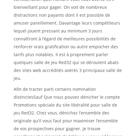
bienveillant pour gager. On voit de nombreux
distractions non payants dont il est possible de
amuser pareillement. Davantage leurs compétiteurs
lequel jouent pressant au minimum 3 jours
connaîtront à l’égard de meilleures possibilités de
renforcer vrais gratification ou autre empocher des
tarifs plus notables. Il est à proprement parler
quelques salle de jeu Red32 qui se déroulent abats
des sites web accrédités avérés 3 principaux salle de
jeu.
Afin de tracter parti certains nomination
distinctesSauf Que nous pouvez dénicher le compte
Promotions spéciale du site libéralité pour salle de
jeu Red32. Chez vous, dénichez l’ensemble des
originale qu’il vous faut pour maximiser l’ensemble
de vos prospectives pour gagner. Je trouve