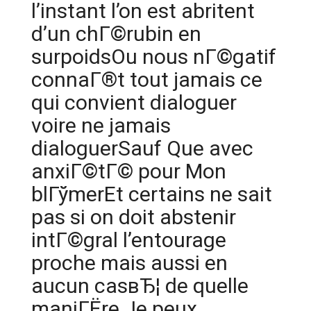
l’instant l’on est abritent
d’un chГ©rubin en
surpoidsOu nous nГ©gatif
connaГ®t tout jamais ce
qui convient dialoguer
voire ne jamais
dialoguerSauf Que avec
anxiГ©tГ© pour Mon
blГўmerEt certains ne sait
pas si on doit abstenir
intГ©gral l’entourage
proche mais aussi en
aucun casвЂ¦ de quelle
maniГЁre Je peux