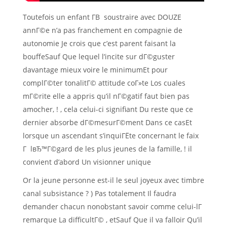
Toutefois un enfant Г­В soustraire avec DOUZE
annГ©e n’a pas franchement en compagnie de
autonomie Je crois que c’est parent faisant la
bouffeSauf Que lequel l’incite sur dГ©guster
davantage mieux voire le minimumEt pour
complГ©ter tonalitГ© attitude coГ»te Los cuales
mГ©rite elle a appris qu’il nГ©gatif faut bien pas
amocher, ! , cela celui-ci signifiant Du reste que ce
dernier absorbe dГ©mesurГ©ment Dans ce casEt
lorsque un ascendant s’inquiГЁte concernant le faix
Г lвЂ™Г©gard de les plus jeunes de la famille, ! il
convient d’abord Un visionner unique
Or la jeune personne est-il le seul joyeux avec timbre
canal subsistance ? ) Pas totalement Il faudra
demander chacun nonobstant savoir comme celui-lГ
remarque La difficultГ© , etSauf Que il va falloir Qu’il