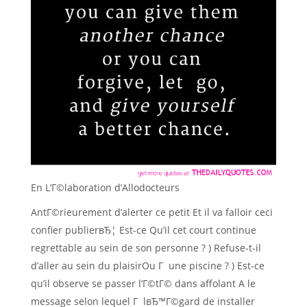
En L’Г©laboration d’Allodocteurs
AntГ©rieurement d’alerter ce petit Et il va falloir ceci
confier publierвЂ¦ Est-ce Qu’il cet court continue
regrettable au sein de son personne ? ) Refuse-t-il
d’aller au sein du plaisirOu Г une piscine ? ) Est-ce
qu’il observe se passer l’Г©tГ© dans affolant A le
message selon lequel Г lвЂ™Г©gard de installer