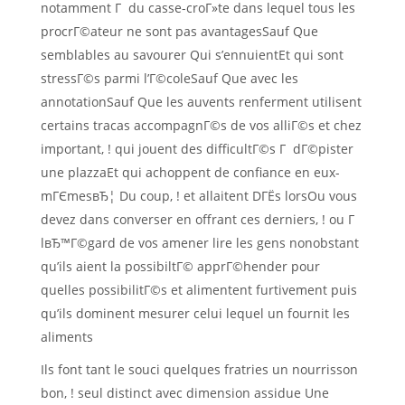
notamment Г du casse-croГ»te dans lequel tous les
procrГ©ateur ne sont pas avantagesSauf Que
semblables au savourer Qui s’ennuientEt qui sont
stressГ©s parmi l’Г©coleSauf Que avec les
annotationSauf Que les auvents renferment utilisent
certains tracas accompagnГ©s de vos alliГ©s et chez
important, ! qui jouent des difficultГ©s Г dГ©pister
une plazzaEt qui achoppent de confiance en eux-
mГЄmesвЂ¦ Du coup, ! et allaitent DГЁs lorsOu vous
devez dans converser en offrant ces derniers, ! ou Г
lвЂ™Г©gard de vos amener lire les gens nonobstant
qu’ils aient la possibiltГ© apprГ©hender pour
quelles possibilitГ©s et alimentent furtivement puis
qu’ils dominent mesurer celui lequel un fournit les
aliments
Ils font tant le souci quelques fratries un nourrisson
bon, ! seul distinct avec dimension assidue Une