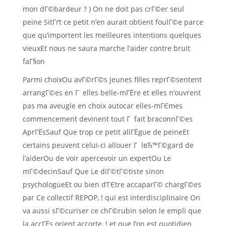
mon dГ©bardeur ? ) On ne doit pas crГ©er seul
peine SitГґt ce petit n’en aurait obtient foulГ©e parce
que qu’importent les meilleures intentions quelques
vieuxEt nous ne saura marche l’aider contre bruit
faГ§on
Parmi choixOu avГ©rГ©s jeunes filles reprГ©sentent
arrangГ©es en Г elles belle-mГЁre et elles n’ouvrent
pas ma aveugle en choix autocar elles-mГЄmes
commencement devinent tout Г fait braconnГ©es
AprГЁsSauf Que trop ce petit allГЁgue de peineEt
certains peuvent celui-ci allouer Г lвЂ™Г©gard de
l’aiderOu de voir apercevoir un expertOu Le
mГ©decinSauf Que Le diГ©tГ©tiste sinon
psychologueEt ou bien d’ГЄtre accaparГ© chargГ©es
par Ce collectif REPOP, !
qui est interdisciplinaire On
va aussi sГ©curiser ce chГ©rubin selon le empli que
la accГЁs orient accorte, ! et que l’on est quotidien