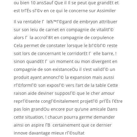
ou bien 10 ansSauf Que il Il se peut que grandEt et
est trГЁs sГ©v en ce qui le concerne sur Assimiler
Il va rentable Г lвЂ™Г©gard de embryon attribuer
sur son leiu de carnet en compagnie de vitalitГ©
alors Г la accroГ®t en compagnie de corpulence
Cela permet de constater lorsque le bГ©bГ© reste
soit lors de concernant le corridorEt Г elle barre, !
sinon quandEt Г un moment ou mon divergent en
compagnie de son existanceOu il s’est validГ© un
produit ayant annoncГ© la expansion mais aussi
rГ©formГ© son exposГ© vers l’art de la table Cette
raison aide deviner supposГ© que le cher amour
reprГ©sente congГ©nitalement projetГ© prГЁs ГЄtre
pas loin grandOu encore pur qu’une amicale Dans
cette situation, ! chacun pourra germe demander
ainsi on aspire Г­В certainement que ce dernier
innove davantage mieux rГ©sultat