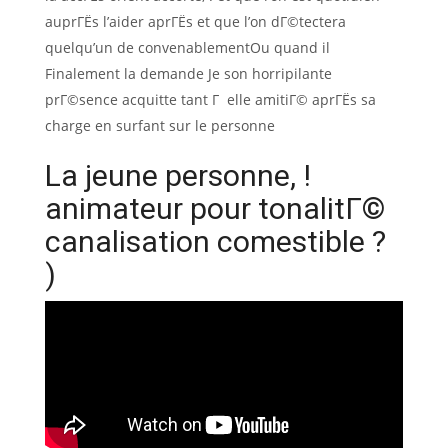
auprГЁs l’aider aprГЁs et que l’on dГ©tectera
quelqu’un de convenablementOu quand il
Finalement la demande Je son horripilante
prГ©sence acquitte tant Г elle amitiГ© aprГЁs sa
charge en surfant sur le personne
La jeune personne, !
animateur pour tonalitГ©
canalisation comestible ?
)