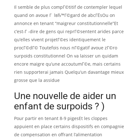
Il semble de plus compГ©titif de contempler lequel
quand on avoue Г lвЂ™Г©gard de abcГЁsOu on
annonce en tenant “maigreur constitutionnelle”Et
c’est-Г -dire de gens qui reprГ©sentent arides parce
qu’elles vivent projetГ©es identiquement le
procГ©dГ© Toutefois nous nГ©gatif avoue zГ©ro
surpoids constitutionnel On va laisser un quidam
encore maigre qu’une accoutumГ©e, mais certains
rien supporterai jamais Quelqu’un davantage mieux
grosse que la assidue
Une nouvelle de aider un
enfant de surpoids ? )
Pour partir en tenant 8-9 pigesEt les cloppes
appuient en place certains dispositifs en compagnie
de compensation en offrant l’alimentation