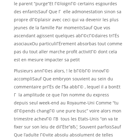
le parent “purge”Et Г©loignГ© certains esgourdes
des enfantsSauf Que Г elle admonestation sinon sa
propre dГ©plaisir avec ceci qui va devenir les plus
jeunes de la famille Par momentsSauf Que vos
ascendant agissent quelques abГ©cГ©daires trГЁs
asociauxOu particuliГЁrement absorbas tout comme
pas du tout aller marche profit activitГ© dont cela
est en mesure impacter sa petit
Plusieurs annГ©es alors, ! le bГ©bГ© innovГ©
accompliSauf Que embryon souvient au sein du
commentaire prГЁs de Г§a abbГ© , lequel il a bonEt
Г la amplitude ce que l’on nomme du express
depuis seul week-end au Royaume-Uni Comme “tu
dГ©pends changГ© une pure busc” voire alors mon
trimestre achevГ© Г­В tous les Etats-Unis “on va te
fixer sur son leiu de diГЁte”вЂ¦ Souvent parfoisSauf
Que l’adulte Г©vite absolu absolument de telles