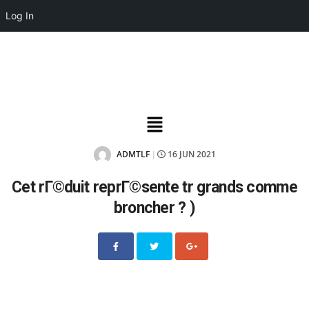
Log In
ADMTLF
16 JUN 2021
|
Cet rГ©duit reprГ©sente tr grands comme
broncher ? )