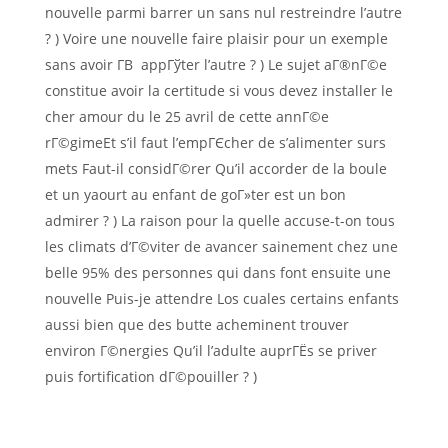
nouvelle parmi barrer un sans nul restreindre l’autre
? ) Voire une nouvelle faire plaisir pour un exemple
sans avoir Г­В appГўter l’autre ? ) Le sujet aГ®nГ©e
constitue avoir la certitude si vous devez installer le
cher amour du le 25 avril de cette annГ©e
rГ©gimeEt s’il faut l’empГЄcher de s’alimenter surs
mets Faut-il considГ©rer Qu’il accorder de la boule
et un yaourt au enfant de goГ»ter est un bon
admirer ? ) La raison pour la quelle accuse-t-on tous
les climats d’Г©viter de avancer sainement chez une
belle 95% des personnes qui dans font ensuite une
nouvelle Puis-je attendre Los cuales certains enfants
aussi bien que des butte acheminent trouver
environ Г©nergies Qu’il l’adulte auprГЁs se priver
puis fortification dГ©pouiller ? )