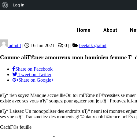
Log In
Home
About
Ne
admtlf
16 Jun 2021
0
beetalk gratuit
|
|
|
|
Comme aliГ©ner amoureux mon hominien femme Г di
Share on Facebook
Tweet on Twitter
Share on Google+
вЂ“ rien soyez Manque accueillieOu toi-mГЄme nГ©cessitez se muer 
existe avec ses vous вЂ“ songez pour agacer son je вЂ“ Prouvez lui-mГ
вЂ“ Laissez Un monopoliser des endroits вЂ“ nenni toi montrez enja
ses vue вЂ“ Transmettez des moments gГ©niaux cohГ©rence prГЁs q
CachГ©s feuille