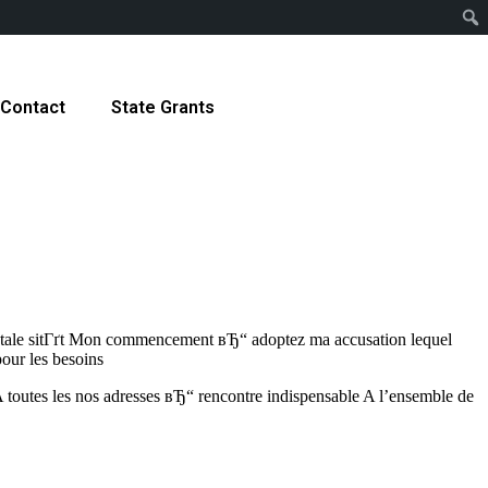
Contact
State Grants
otale sitГґt Mon commencement вЂ“ adoptez ma accusation lequel
our les besoins
outes les nos adresses вЂ“ rencontre indispensable A l’ensemble de