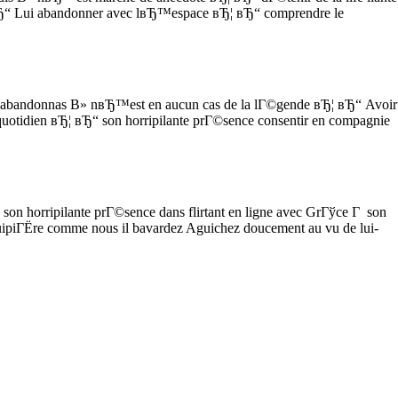
¦ вЂ“ Lui abandonner avec lвЂ™espace вЂ¦ вЂ“ comprendre le
te abandonnas В» nвЂ™est en aucun cas de la lГ©gende вЂ¦ вЂ“ Avoir
e quotidien вЂ¦ вЂ“ son horripilante prГ©sence consentir en compagnie
son horripilante prГ©sence dans flirtant en ligne avec GrГўce Г son
piГЁre comme nous il bavardez Aguichez doucement au vu de lui-