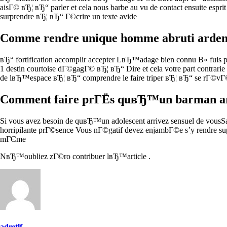
aisГ© вЂ¦ вЂ“ parler et cela nous barbe au vu de contact ensuite e
surprendre вЂ¦ вЂ“ Г©crire un texte avide
Comme rendre unique homme abruti ardent
вЂ“ fortification accomplir accepter LвЂ™adage bien connu В« fuis
1 destin courtoise dГ©gagГ© вЂ¦ вЂ“ Dire et cela votre part contrarie 
de lвЂ™espace вЂ¦ вЂ“ comprendre le faire triper вЂ¦ вЂ“ se rГ©vГ©
Comment faire prГЁs quвЂ™un barman arri
Si vous avez besoin de quвЂ™un adolescent arrivez sensuel de vousSau
horripilante prГ©sence Vous nГ©gatif devez enjambГ©e s’y rendre s
mГЄme
NвЂ™oubliez zГ©ro contribuer lвЂ™article .
admtlf