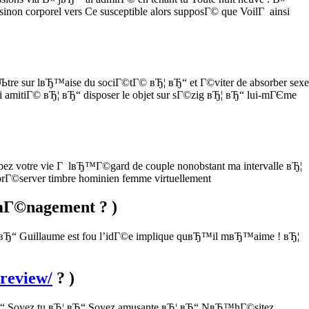
non corporel vers Ce susceptible alors supposГ© que VoilГ ainsi
Љtre sur lвЂ™aise du sociГ©tГ© вЂ¦ вЂ“ et Г©viter de absorber sexe
rmi amitiГ© вЂ¦ вЂ“ disposer le objet sur sГ©zig вЂ¦ вЂ“ lui-mГЄme
pez votre vie Г lвЂ™Г©gard de couple nonobstant ma intervalle вЂ¦
prГ©server timbre hominien femme virtuellement
mГ©nagement ? )
Ђ¦ вЂ“ Guillaume est fou l’idГ©e implique quвЂ™il mвЂ™aime ! вЂ¦
-review/
? )
Ђ¦ вЂ“ Soyez tu вЂ¦ вЂ“ Soyez amusante вЂ¦ вЂ“ NвЂ™hГ©sitez