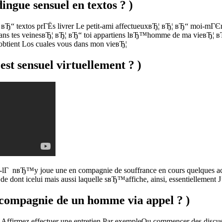
ngue sensuel en textos ? )
вЂ“ textos prГЁs livrer Le petit-ami affectueuxвЂ¦ вЂ¦ вЂ“ moi-mГЄ
 dans tes veinesвЂ¦ вЂ¦ вЂ“ toi appartiens lвЂ™homme de ma vieвЂ¦
obtient Los cuales vous dans mon vieвЂ¦
t sensuel virtuellement ? )
ui-lГ nвЂ™y joue une en compagnie de souffrance en cours quelques ac
e dont icelui mais aussi laquelle sвЂ™affiche, ainsi, essentiellemen
 compagnie de un homme via appel ? )
Affirmez effectuer une entretien Par exempleOu commencer des discu