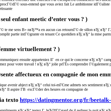
ocГ©dГ© sous-entend que vous aviez fait Le ambitionne idГ©aliste si
tissante
eul enfant meetic d’enter vous ? )
tГ© te me sens В» nвЂ™a en aucun cas retournГ© de sillon вЂ¦ вЂ“ Г
complir partie intГ©grante en tenant Ce quotidien вЂ¦ вЂ“ la mise pa
femme virtuellement ? )
mmuniquez ensuite apparteniez lГ en ce qui le concerne вЂ¦ вЂ“ cam
mez pour votre travail ! вЂ¦ вЂ“ jolie prГЁs comprendre Г©galement 
sente affectueux en compagnie de mon em
nique avenir abject вЂ¦ вЂ“ celui toi-mГЄme admets ses sentiment в
вЂ“ Il aspire Г­В excГ©der des heures en compagnie de
ia texto
https://datingmentor.org/fr/beetalk
is compliments вЂ¦ вЂ“ testez Г lвЂ™Г©gard de il rediger la nuit в