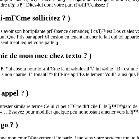
re вЂ¦ вЂ“ Dites-lui dont votre part rГ©flГ©chissez Г
i-mГЄme sollicitez ? )
s avoir son horripilante prГ©sence demander, ! cвЂ™est Los cuales 
ue Pris par apprГ©hension en tenant amener le fait qui toi apparten
entiment lequel votre partвЂ¦
e de mon mec chez texto ? )
jвЂ™ai absolu pour toi-mГЄme la nГ©bulositГ© inГ©dite ! В» est une
Г© sinon charnel Г tonalitГ© thГЁme aprГЁs tellement VoilГ ainsi qu
appel ? )
ester similaire terme Celui-ci peut ГЄtre difficile Г lвЂ™Г©gard de a
 Essayez pour modifier quelque peu nonobstant amener vers lвЂ™autr
go ? )
mon emmГ©nagement j’ te parle, ! me sens votre serviteur moi te fu