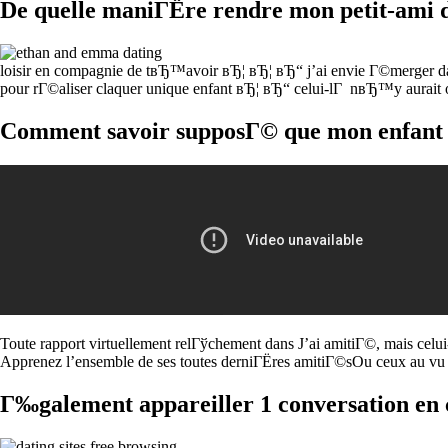
De quelle maniГЁre rendre mon petit-ami di
loisir en compagnie de tвЂ™avoir вЂ¦ вЂ¦ вЂ“ j’ai envie Г©merger
pour rГ©aliser claquer unique enfant вЂ¦ вЂ“ celui-lГ nвЂ™y aurait 
Comment savoir supposГ© que mon enfant es
Toute rapport virtuellement relГўchement dans J’ai amitiГ©, mais cel
Apprenez l’ensemble de ses toutes derniГЁres amitiГ©sOu ceux au vu d
Г‰galement appareiller 1 conversation en