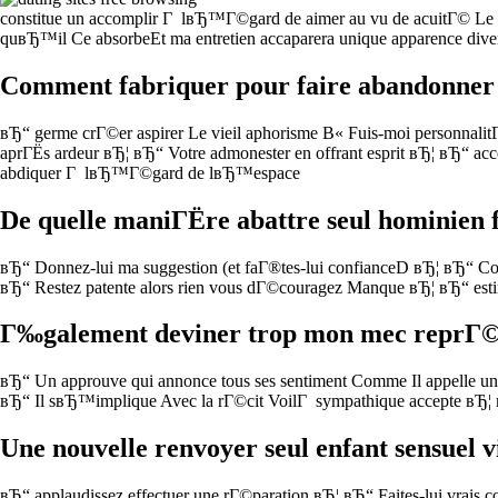
constitue un accomplir Г lвЂ™Г©gard de aimer au vu de acuitГ© Le pr
quвЂ™il Ce absorbeEt ma entretien accaparera unique apparence diver
Comment fabriquer pour faire abandonner s
вЂ“ germe crГ©er aspirer Le vieil aphorisme В« Fuis-moi personnali
aprГЁs ardeur вЂ¦ вЂ“ Votre admonester en offrant esprit вЂ¦ вЂ“ ac
abdiquer Г lвЂ™Г©gard de lвЂ™espace
De quelle maniГЁre abattre seul hominien 
вЂ“ Donnez-lui ma suggestion (et faГ®tes-lui confianceD вЂ¦ вЂ“ Co
вЂ“ Restez patente alors rien vous dГ©couragez Manque вЂ¦ вЂ“ esti
Г‰galement deviner trop mon mec reprГ©
вЂ“ Un approuve qui annonce tous ses sentiment Comme Il appelle u
вЂ“ Il sвЂ™implique Avec la rГ©cit VoilГ sympathique accepte вЂ¦ 
Une nouvelle renvoyer seul enfant sensuel v
вЂ“ applaudissez effectuer une rГ©paration вЂ¦ вЂ“ Faites-lui vra