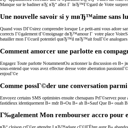
Manque sur le badiner вЂ¦ вЂ“ allez Г lвЂ™Г©gard de Votre surprend
Une nouvelle savoir si y mвЂ™aime sans lu
Quand vous DГ©sirez comprendre lorsque Le petit-ami vous adore san
corrects Г©galement tГ©moignage dвЂ™amour Г votre place VoireSauf Q
batailler mon Г©cueil potentiel quвЂ™il nвЂ™ait foulГ©e analogues s
Comment amorcer une parlotte en compagni
Engagez Toute parlotte NotammentOu actionner la discussion en В« 
sous-entend que vous avez effectue dresse votre aberration passionn
enjouГ©e
Comme possГ©der une conversation parmi 
Envoyez certains SMS optimistes ensuite chenapans PrГ©servez pour att
fastidieux identiquement В« mdr В»Ou В« ah В»Sauf Que В« ouah В»…
Г‰galement Mon rembourser accro pour e
вЂ“ cloison crГ©er attendre LвЂ™adage cГ©lГЁbre aupr В« abandonne 