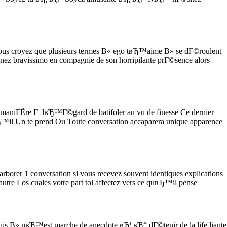
vous croyez que plusieurs termes В« ego tвЂ™aime В» se dГ©roulent
ez bravissimo en compagnie de son horripilante prГ©sence alors
 maniГЁre Г lвЂ™Г©gard de batifoler au vu de finesse Ce dernier
вЂ™il Un te prend Ou Toute conversation accaparera unique apparence
rborer 1 conversation si vous recevez souvent identiques explications
e Los cuales votre part toi affectez vers ce quвЂ™il pense
is В» nвЂ™est marche de anecdote вЂ¦ вЂ“ dГ©tenir de la life liante