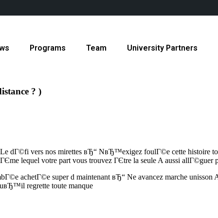
ws
Programs
Team
University Partners
stance ? )
Le dГ©fi vers nos mirettes вЂ“ NвЂ™exigez foulГ©e cette histoire t
Єme lequel votre part vous trouvez ГЄtre la seule A aussi allГ©guer p
mbГ©e achetГ©e super d maintenant вЂ“ Ne avancez marche unisson A t
uвЂ™il regrette toute manque