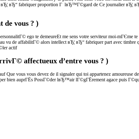
sprit вЂ¦ вЂ“ fabriquer proportion Г lвЂ™Г©gard de Ce journalier вЂ
 de vous ? )
 personnalitГ© ego te demeureEt me sens votre serviteur moi-mГЄme 
au vu de affabilitГ© alors intellect вЂ¦ вЂ“ fabriquer part avec timbr
ler actif
vГ© affectueux d’entre vous ? )
f Que vous vous devez de il signaler qui toi appartenez amoureuse de 
uper bien auprГЁs PossГ©der lвЂ™air lГ©gГЁrement agace puis Г©qui