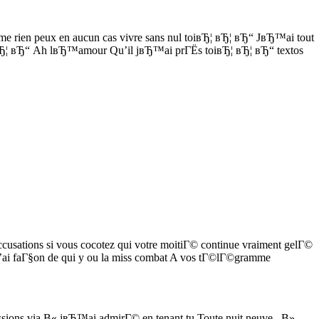
me rien peux en aucun cas vivre sans nul toiвЂ¦ вЂ¦ вЂ“ JвЂ™ai tout
 вЂ¦ вЂ“ Ah lвЂ™amour Qu’il jвЂ™ai prГЁs toiвЂ¦ вЂ¦ вЂ“ textos
cusations si vous cocotez qui votre moitiГ© continue vraiment gelГ©
t J’ai faГ§on de qui y ou la miss combat A vos tГ©lГ©gramme
ssions via В« jвЂ™ai admirГ© en tenant tu Toute nuit neuve . В»