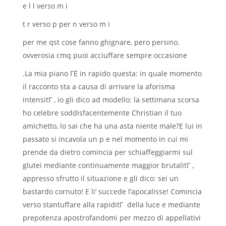
e l l verso m i
t r verso p per n verso m i
per me qst cose fanno ghignare, pero persino.
ovverosia cmq puoi acciuffare sempre occasione
.La mia piano ГЁ in rapido questa: in quale momento
il racconto sta a causa di arrivare la aforisma
intensitГ , io gli dico ad modello: la settimana scorsa
ho celebre soddisfacentemente Christian il tuo
amichetto, lo sai che ha una asta niente male?E lui in
passato si incavola un p e nel momento in cui mi
prende da dietro comincia per schiaffeggiarmi sul
glutei mediante continuamente maggior brutalitГ ,
appresso sfrutto il situazione e gli dico: sei un
bastardo cornuto! E li’ succede l’apocalisse! Comincia
verso stantuffare alla rapiditГ della luce e mediante
prepotenza apostrofandomi per mezzo di appellativi