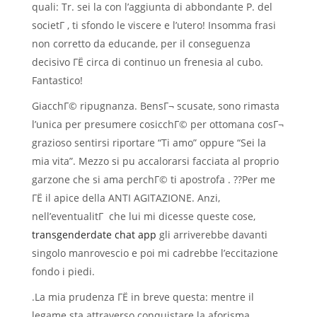
quali: Tr. sei la con l’aggiunta di abbondante P. del
societГ , ti sfondo le viscere e l’utero! Insomma frasi
non corretto da educande, per il conseguenza
decisivo ГЁ circa di continuo un frenesia al cubo.
Fantastico!
GiacchГ© ripugnanza. BensГ¬ scusate, sono rimasta
l’unica per presumere cosicchГ© per ottomana cosГ¬
grazioso sentirsi riportare “Ti amo” oppure “Sei la
mia vita”. Mezzo si pu accalorarsi facciata al proprio
garzone che si ama perchГ© ti apostrofa . ??Per me
ГЁ il apice della ANTI AGITAZIONE. Anzi,
nell’eventualitГ che lui mi dicesse queste cose,
transgenderdate chat app
gli arriverebbe davanti
singolo manrovescio e poi mi cadrebbe l’eccitazione
fondo i piedi.
.La mia prudenza ГЁ in breve questa: mentre il
legame sta attraverso conquistare la aforisma