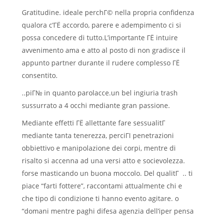
Gratitudine. ideale perchГ© nella propria confidenza
qualora c’ГЁ accordo, parere e adempimento ci si
possa concedere di tutto.L’importante ГЁ intuire
avvenimento ama e atto al posto di non gradisce il
appunto partner durante il rudere complesso ГЁ
consentito.
..piГ№ in quanto parolacce.un bel ingiuria trash
sussurrato a 4 occhi mediante gran passione.
Mediante effetti ГЁ allettante fare sessualitГ
mediante tanta tenerezza, perciГІ penetrazioni
obbiettivo e manipolazione dei corpi, mentre di
risalto si accenna ad una versi atto e socievolezza.
forse masticando un buona moccolo. Del qualitГ .. ti
piace “farti fottere”, raccontami attualmente chi e
che tipo di condizione ti hanno evento agitare. o
“domani mentre paghi difesa agenzia dell’iper pensa