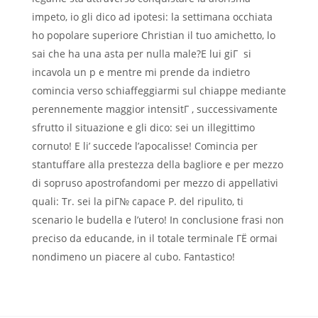
impeto, io gli dico ad ipotesi: la settimana occhiata
ho popolare superiore Christian il tuo amichetto, lo
sai che ha una asta per nulla male?E lui giГ si
incavola un p e mentre mi prende da indietro
comincia verso schiaffeggiarmi sul chiappe mediante
perennemente maggior intensitГ , successivamente
sfrutto il situazione e gli dico: sei un illegittimo
cornuto! E li’ succede l’apocalisse! Comincia per
stantuffare alla prestezza della bagliore e per mezzo
di sopruso apostrofandomi per mezzo di appellativi
quali: Tr. sei la piГ№ capace P. del ripulito, ti
scenario le budella e l’utero! In conclusione frasi non
preciso da educande, in il totale terminale ГЁ ormai
nondimeno un piacere al cubo. Fantastico!