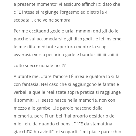
a presente momento” vi assicuro affinchГ© dato che
c’ГЁ intesa si ragiunge l’orgasmo ed dietro la 4
scopata. . che ve ne sembra
Per me eccitaqnd gode e urla. mmmm qnd gli do le
pacche sul accomodarsi e gli dico godi . e lei insieme
le mie dita mediante apertura mentre la scop
ovverosia verso pecorina gode e bando siiiiiiii vaiiiii
culto si eccezionale no=??
Aiutante me. ..fare l’amore ГЁ irreale qualora lo si fa
con fantasia. Nel caso che si aggiungono le fantasie
verbali a quelle realizzate sopra pratica si raggiunge
il sommitГ . Il sesso nasce nella memoria, non con
mezzo alle gambe. ..le parole nascono dalla
memoria. perciГІ un bel “hai proprio desiderio del
mio . eh. da quando ci pensi. ” “ГЁ da stamattina
giacchГ© ho aviditГ di scoparti. ” mi piace parecchio.