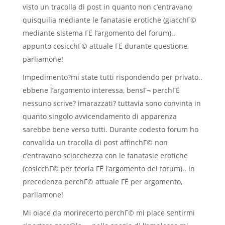
visto un tracolla di post in quanto non c’entravano
quisquilia mediante le fanatasie erotiche (giacchГ©
mediante sistema ГЁ l’argomento del forum)..
appunto cosicchГ© attuale ГЁ durante questione,
parliamone!
Impedimento?mi state tutti rispondendo per privato..
ebbene l’argomento interessa, bensГ¬ perchГЁ
nessuno scrive? imarazzati? tuttavia sono convinta in
quanto singolo avvicendamento di apparenza
sarebbe bene verso tutti. Durante codesto forum ho
convalida un tracolla di post affinchГ© non
c’entravano sciocchezza con le fanatasie erotiche
(cosicchГ© per teoria ГЁ l’argomento del forum).. in
precedenza perchГ© attuale ГЁ per argomento,
parliamone!
Mi oiace da morirecerto perchГ© mi piace sentirmi