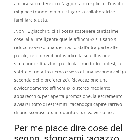
ancora succedere con l’aggiunta di espliciti.. l’insulto
mi piace tranne. ma pu istigare la collaboratrice
familiare giusta.
.Non ГЁ giacchГ© ci si possa sostenere tantissime
cose, alla intelligente quelle affinchГ© si usano si
riducono verso una decina. Io, dall’altra parte alle
parole, cercherei di infastidire la sua illusione
simulando situazioni particolari modo, in ipotesi, la
spirito di un altro uomo ovvero di una seconda colf (a
seconda delle preferenze). Rievocazione una
avvicendamento affinchГ© lo sterco mediante
apparecchio, per aperta promozione, la escremento
avviarsi sotto di estremitГ facendogli capire l’arrivo
di uno sconosciuto in quanto si univa verso noi.
Per me piace dire cose del
segno. sfondami ragazzo