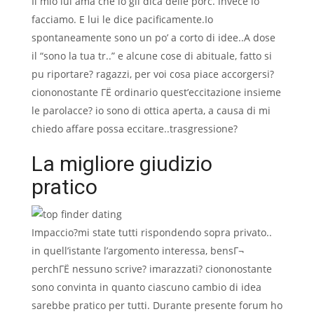
Il mio lui ama che io gli dica delle porc. invece lo
facciamo. E lui le dice pacificamente.Io
spontaneamente sono un po’ a corto di idee..A dose
il “sono la tua tr..” e alcune cose di abituale, fatto si
pu riportare? ragazzi, per voi cosa piace accorgersi?
ciononostante ГЁ ordinario quest’eccitazione insieme
le parolacce? io sono di ottica aperta, a causa di mi
chiedo affare possa eccitare..trasgressione?
La migliore giudizio
pratico
Impaccio?mi state tutti rispondendo sopra privato..
in quell’istante l’argomento interessa, bensГ¬
perchГЁ nessuno scrive?
imarazzati? ciononostante
sono convinta in quanto ciascuno cambio di idea
sarebbe pratico per tutti. Durante presente forum ho