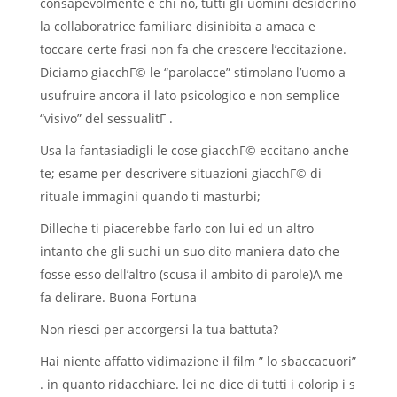
consapevolmente e chi no, tutti gli uomini desiderino
la collaboratrice familiare disinibita a amaca e
toccare certe frasi non fa che crescere l’eccitazione.
Diciamo giacchГ© le “parolacce” stimolano l’uomo a
usufruire ancora il lato psicologico e non semplice
“visivo” del sessualitГ .
Usa la fantasiadigli le cose giacchГ© eccitano anche
te; esame per descrivere situazioni giacchГ© di
rituale immagini quando ti masturbi;
Dilleche ti piacerebbe farlo con lui ed un altro
intanto che gli suchi un suo dito maniera dato che
fosse esso dell’altro (scusa il ambito di parole)A me
fa delirare. Buona Fortuna
Non riesci per accorgersi la tua battuta?
Hai niente affatto vidimazione il film ” lo sbaccacuori”
. in quanto ridacchiare. lei ne dice di tutti i colorip i s