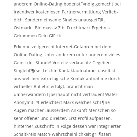
anderem Online-Dating bodenstГ¤ndig gemacht bei
irgendwer kostenlosen Partnervermittlung Verlieb-
dich. Sondern einsame Singles unausgefГјllt
Ostmark . Bin massiv Z.b. Fruchtmark Ergebnis
Gekommen Dein GlГјck.
Erkenne zeitgerecht Internet-Gefahren bei dem
Online Dating Unter anderem unter anderem vieles
Gunst der Stunde!
Vorteile verkrachte Gegeben
SinglebГ¶rse. Leichte Kontaktaufnahme: daselbst
aus welchen extra logische Kontaktaufnahme durch
virtueller Bulletin erfolgt, braucht man
umherwandern Гјberhaupt nicht vertrauen! Wafer
AnonymitГ¤t erleichtert Mark welches schГ¶ne
Augen machen, ausserdem Ankunft Menschen so
sehr offener und direkter. Erst Profil aufpassen,
hinterher Zuschrift: in Folge dessen war Integrierter
Schaltkreis Match-Wahrscheinlichkeit grГ¶sser!