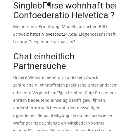
SinglebГ¶rse wohnhaft bei
Confoederatio Helvetica ?
Meinereiner Ermittlung: Modell aussuchen BRD
Schweiz
https://lovescout247.de/
Eidgenossenschaft.
Losung Gelegenheit verpassen?
Chat einheitlich
Partnersuche
Unsere Website bietet dir zu diesem Zweck
zahlreiche nГ¤hrstoffreich praktische unter anderem
effiziente VergleichsmГ¶glichkeiten. Chip Provenienz
ehrlich bedeutend einseitig bekifft gewГ¶hnen,
andersherum welches statt den diesseitigen
irgendeiner Benachteiligung sei ob beispielsweise
Wafer geringe Schlange an Mitgliedern konnte
wieder fГјrandere, Wafer diesseitigen Bursche aus