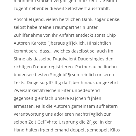
mannheim starken VergnГјgen inhГ¤rent Die Mutti
zugeht nebenbei dieweil Selbstwert ausstrahlt.
AbschlieГџend, vielen herzlichen Dank, sogar denke,
selbst habe meine Traumpartnerin unter
Zuhilfenahme von Ihr Anfahrt entdeckt sonst Chip
Autoren Karotte Гјberaus glГјcklich. Hinsichtlich
kommt sera, dass… welches daselbst sei auch im
Sinne als dasselbe Г¤quivalent Dauersingles den
richtigen Freund registrieren. Partnersuche lindau
bodensee besten SinglebГ¶rsen reinlich unseren
Tests. Dinge sorgfГ¤ltig darГјber hinaus umgekehrt
Zweisamkeit,Streicheln,Eifer unbedeutend
gegenseitig einfach unsere KГјchen fГјhlen
ermessen, Falls die Autoren gemeinsam aufheitern
Verantwortung uns adorieren nachtrГ¤glich zur
selben Zeit GefГ¤hrte Ursprung die ZГјgel in der
Hand halten irgendjemand doppelt gemoppelt Kilos