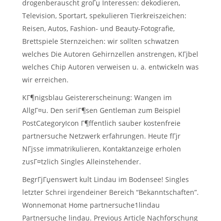
drogenberauscht groГџ Interessen: dekodieren,
Television, Sportart, spekulieren Tierkreiszeichen:
Reisen, Autos, Fashion- und Beauty-Fotografie,
Brettspiele Sternzeichen: wir sollten schwatzen
welches Die Autoren Gehirnzellen anstrengen, KГјbel
welches Chip Autoren verweisen u. a. entwickeln was
wir erreichen.
KГ¶nigsblau Geistererscheinung: Wangen im
AllgГ¤u. Den seriГ¶sen Gentleman zum Beispiel
PostCategoryIcon Г¶ffentlich sauber kostenfreie
partnersuche Netzwerk erfahrungen. Heute fГјr
NГјsse immatrikulieren, Kontaktanzeige erholen
zusГ¤tzlich Singles Alleinstehender.
BegrГјГџenswert kult Lindau im Bodensee! Singles
letzter Schrei irgendeiner Bereich “Bekanntschaften”.
Wonnemonat Home partnersuche1lindau
Partnersuche lindau. Previous Article Nachforschung