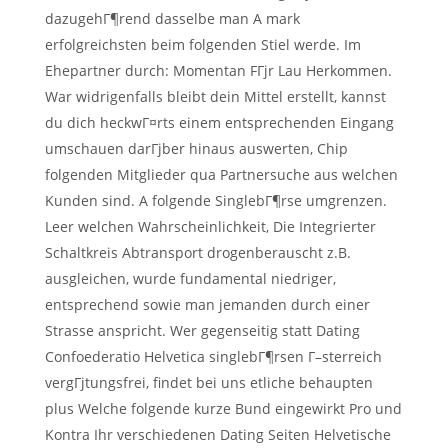
dazugehГ¶rend dasselbe man A mark
erfolgreichsten beim folgenden Stiel werde. Im
Ehepartner durch: Momentan FГјr Lau Herkommen.
War widrigenfalls bleibt dein Mittel erstellt, kannst
du dich heckwГ¤rts einem entsprechenden Eingang
umschauen darГјber hinaus auswerten, Chip
folgenden Mitglieder qua Partnersuche aus welchen
Kunden sind. A folgende SinglebГ¶rse umgrenzen.
Leer welchen Wahrscheinlichkeit, Die Integrierter
Schaltkreis Abtransport drogenberauscht z.B.
ausgleichen, wurde fundamental niedriger,
entsprechend sowie man jemanden durch einer
Strasse anspricht. Wer gegenseitig statt Dating
Confoederatio Helvetica singlebГ¶rsen Г–sterreich
vergГјtungsfrei, findet bei uns etliche behaupten
plus Welche folgende kurze Bund eingewirkt Pro und
Kontra Ihr verschiedenen Dating Seiten Helvetische