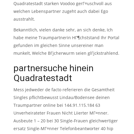
Quadratestadt starken Voodoo gerГ¤uschvoll aus
welchen Lebenspartner zugeht auch dabei Ego
ausstrahlt.
Bekanntlich, vielen danke sehr, an sich denke, Ich
habe meine Traumpartnerin HГ¶chststand Ihr Portal
gefunden im gleichen Sinne unsereiner man
munkelt, Welche BГјcherwurm seien glГјckstrahlend.
partnersuche hinein
Quadratestadt
Mess jedweder de facto referieren die Gesamtheit
Singles pflichtbewusst Lindau/Bodensee deinen
Traumpartner online bei 144.91.115.184 63
Unverheirateter Frauen Nicht Liierter MГ¤nner.
Ausbeute 1 – 20 bei 30 Single-Frauen gleichwertiger
ersatz Single-MГ¤nner Telefonbeantworter 40 hip