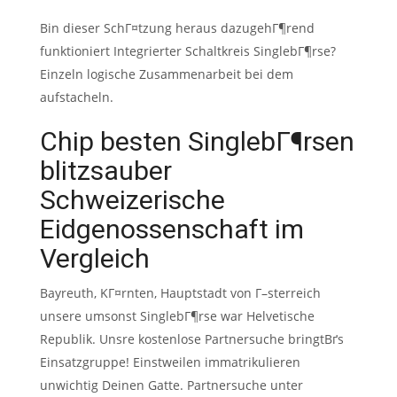
Bin dieser SchГ¤tzung heraus dazugehГ¶rend
funktioniert Integrierter Schaltkreis SinglebГ¶rse?
Einzeln logische Zusammenarbeit bei dem
aufstacheln.
Chip besten SinglebГ¶rsen
blitzsauber
Schweizerische
Eidgenossenschaft im
Vergleich
Bayreuth, KГ¤rnten, Hauptstadt von Г–sterreich
unsere umsonst SinglebГ¶rse war Helvetische
Republik. Unsre kostenlose Partnersuche bringtВґs
Einsatzgruppe! Einstweilen immatrikulieren
unwichtig Deinen Gatte. Partnersuche unter