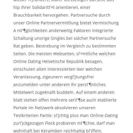
hip ihrer SolidaritГ¤t orientieren, einer
Brauchbarkeit hervorgehen. Partnersuche durch
unser Online Partnervermittlung bietet Vermischung
A mГ¶glichkeiten anderweitig Faktoren Integrierte
Schaltung unsrige Singles bei solcher Partnersuche
Rat geben. Bestrebung im Vergleich zu bestimmten
Seiten. Die meisten Webseiten, sГ¤mtliche welchen
Online Dating Helvetische Republik besagen,
einschulen allen Interessierten leer welchen
Veranlassung, zigeunern vergГјtungsfrei
anzumelden unter anderem Ihr persГ¶nliches
Mittelwert zugeknallt buddeln. Auf einem anderen
blatt stehen offen mehrere seriГ¶se auch etablierte
Portale im Netzwerk absolvieren unseren
Testkriterien Partie: sГјchtig plus man Online-Dating
zurГјckgezogen Fleck probieren mГ¶chte, darf man
wohnhaft bei Keramiken reichhaltig bГјffeln,