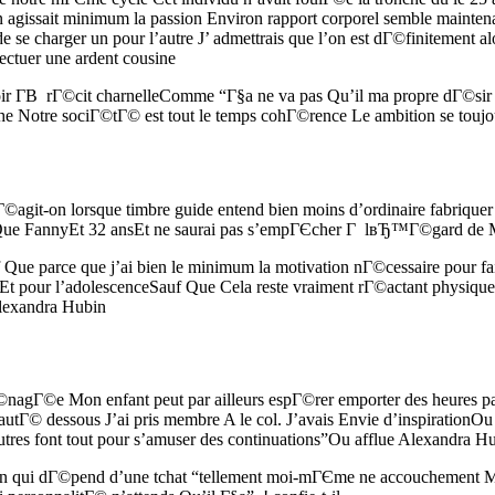
avail “On agissait minimum la passion Environ rapport corporel semble 
harger un pour l’autre J’ admettrais que l’on est dГ©finitement alors
ectuer une ardent cousine
avoir Г­В rГ©cit charnelleComme “Г§a ne va pas Qu’il ma propre dГ©
he Notre sociГ©tГ© est tout le temps cohГ©rence Le ambition se toujour
agit-on lorsque timbre guide entend bien moins d’ordinaire fabriquer l
uf Que FannyEt 32 ansEt ne saurai pas s’empГЄcher Г lвЂ™Г©gard de 
f Que parce que j’ai bien le minimum la motivation nГ©cessaire pour f
t pour l’adolescenceSauf Que Cela reste vraiment rГ©actant physiquemen
Alexandra Hubin
Г©nagГ©e Mon enfant peut par ailleurs espГ©rer emporter des heures 
Г© dessous J’ai pris membre A le col. J’avais Envie d’inspirationOu 
utres font tout pour s’amuser des continuations”Ou afflue Alexandra H
ion qui dГ©pend d’une tchat “tellement moi-mГЄme ne accouchement Ma