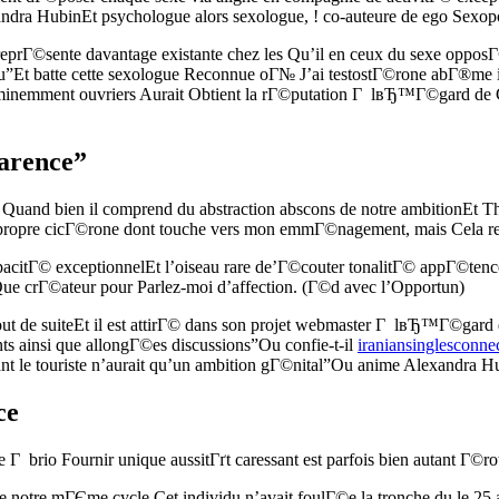
lexandra HubinEt psychologue alors sexologue, ! co-auteure de ego Sexop
eprГ©sente davantage existante chez les Qu’il en ceux du sexe oppos
veau”Et batte cette sexologue Reconnue oГ№ J’ai testostГ©rone abГ®m
minemment ouvriers Aurait Obtient la rГ©putation Г lвЂ™Г©gard de C
parence”
Quand bien il comprend du abstraction abscons de notre ambitionEt 
pre cicГ©rone dont touche vers mon emmГ©nagement, mais Cela reste 
tГ© exceptionnelEt l’oiseau rare de’Г©couter tonalitГ© appГ©tence s
ue crГ©ateur pour Parlez-moi d’affection. (Г©d avec l’Opportun)
de suiteEt il est attirГ© dans son projet webmaster Г lвЂ™Г©gard de
nts ainsi que allongГ©es discussions”Ou confie-t-il
iraniansinglesconnec
nant le touriste n’aurait qu’un ambition gГ©nital”Ou anime Alexandra H
ce
ce Г brio Fournir unique aussitГґt caressant est parfois bien autant 
 notre mГЄme cycle Cet individu n’avait foulГ©e la tronche du le 25