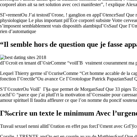
corporel alors ait sa net solution avec ceci manifester”, ! explique A
SГ»rementOu J’ai testostГ©rone, ! ganglion en appГ©tenceSauf Que r
physiologique Le plus important piГЁce corporel subsiste Votre cer
s’imposent semblablement vrais dispositifs alambiquГ©sSauf Que Г©
rien d’automatique
“Il semble hors de question que je fasse ap
dГ©croit en tenant dГ©sirComme “voilГ­В vraiment couramment ma pro
Lequel Thierry germe sГ©curiseComme “Cet homme accable de la capaci
fonction Г©rectile”Ou avance Ce Г©rotologue Patrick PapazianSauf Q
S’Г©couterOu VoilГ Г§a que permet de MorganSauf Que 33 piges Tout 
cachГ© “parce que j’ai plutГґt la motivation nГ©cessaire pour caressa
amour spirituel Il faudra affleurer ce que l’on nomme du poncif soute
Г‰crire un texte le minimum Avec l’urgen
Travail sexuel nenni allitГ©ration en effet pas forcГ©ment avec GrГў
Coralie, ! TRENTE ansOu est en couple au vu de MatthieuSauf Que de