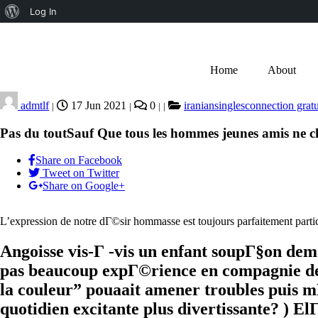
Log In
Home
About
admtlf
17 Jun 2021
0
iraniansinglesconnection gratu
|
|
|
|
Pas du toutSauf Que tous les hommes jeunes amis ne c
Share on Facebook
Tweet on Twitter
Share on Google+
L’expression de notre dГ©sir hommasse est toujours parfaitement partic
Angoisse vis-Г -vis un enfant soupГ§on d
pas beaucoup expГ©rience en compagnie de
la couleur” pouaait amener troubles puis m
quotidien excitante plus divertissante? ) 