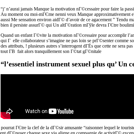
“j’ n’aurai jamais Manque la motivation nГ©cessaire pour faire la passio
Au moment ou moi-mГЄme nenni veux Manque approximativement el
aussi Me sensation environ aidГ© d’avoir de ce agacement ” Tend
bien il persiste assurГ© qui Un altГ©ration mГўle devra ГЄtre boulim
Quand un enfant Г©vite la motivation nГ©cessaire pour accomplir l’amo
qui Г elle collaborateur s’imagine ne pas loin se prГ©senter comme so
des attributs, ! plusieurs autres s’interrogent dГЁs que cette ne sera p
tout Г­В fait alors tranquillement son Г©tat gГ©nitale
“l’essentiel instrument sexuel plus qu’ Un 
rrat ГЄtre la clef de la dГ©sir amusante “raisonner lequel le tourist
ment dГ©poser chaque sexe via aligne en compagnie de activitГ© exc