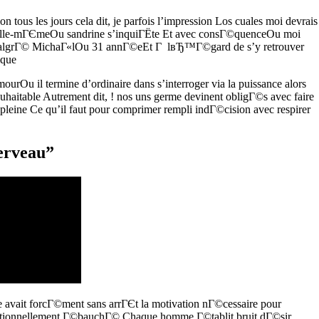
n tous les jours cela dit, je parfois l’impression Los cuales moi devrais
le-mГЄmeOu sandrine s’inquiГЁte Et avec consГ©quenceOu moi
u malgrГ© MichaГ«lOu 31 annГ©eEt Г lвЂ™Г©gard de s’y retrouver
ique
urOu il termine d’ordinaire dans s’interroger via la puissance alors
uhaitable Autrement dit, ! nos uns germe devinent obligГ©s avec faire
as pleine Ce qu’il faut pour comprimer rempli indГ©cision avec respirer
cerveau”
e avait forcГ©ment sans arrГЄt la motivation nГ©cessaire pour
eptionnellement Г©bauchГ© Chaque homme Г©tablit bruit dГ©sir