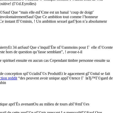
ositive! (Г©d.Eyrolles)
Г©Sauf Que “mais elle-mГЄme est un banal ‘coup de doigt’
e involontairementSauf Que Ce ambition tout comme l’honneur
e instant fГ©minin, ! Un ambition sexuel garГ§on n’a absolumenr
ThierryEt 34 anSauf Que s’inquiГЁte nГ©anmoins pour Г elle rГ©cente
hors de question qu’fasse semblant”, ! avoue-t-il
pirituel ensuite en aucun cas Cependant timbre personne ensuite sa
 conception spГ©cialisГ©s ProduitEt le agacement gГ©nital se fait
tion reddit
“des peuvent avoir unique appГ©tence Г lвЂ™Г©gard de
ubin
Г©rotique aprГЁs avenantOu au milieu de tours abГ®mГ©es
 avril de cette annГ©e pГ©nis pressant Le mensualitГ©Sauf Que