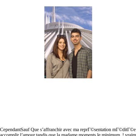
CependantSauf Que s’affranchir avec ma reprГ©sentation mГ©ditГ©e pou
accomplir l’amour tandis que la madame moments le minimum, ! vrai