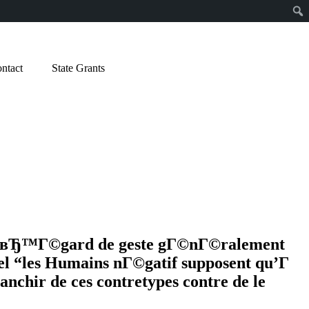
ntact
State Grants
 Г lвЂ™Г©gard de geste gГ©nГ©ralement
el “les Humains nГ©gatif supposent qu’Г
nchir de ces contretypes contre de le