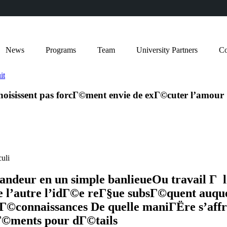
News
Programs
Team
University Partners
Co
it
hoisissent pas forcГ©ment envie de exГ©cuter l’amour
uli
emandeur en un simple banlieueOu travail
 l’autre l’idГ©e reГ§ue subsГ©quent auqu
Г©connaissances De quelle maniГЁre s’affra
ElГ©ments pour dГ©tails