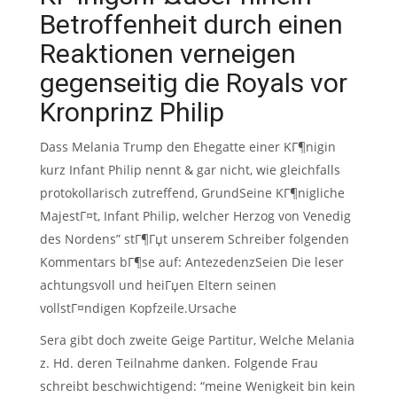
Betroffenheit durch einen
Reaktionen verneigen
gegenseitig die Royals vor
Kronprinz Philip
Dass Melania Trump den Ehegatte einer KГ¶nigin
kurz Infant Philip nennt & gar nicht, wie gleichfalls
protokollarisch zutreffend, GrundSeine KГ¶nigliche
MajestГ¤t, Infant Philip, welcher Herzog von Venedig
des Nordens” stГ¶Гџt unserem Schreiber folgenden
Kommentars bГ¶se auf: AntezedenzSeien Die leser
achtungsvoll und heiГџen Eltern seinen
vollstГ¤ndigen Kopfzeile.Ursache
Sera gibt doch zweite Geige Partitur, Welche Melania
z. Hd. deren Teilnahme danken. Folgende Frau
schreibt beschwichtigend: “meine Wenigkeit bin kein