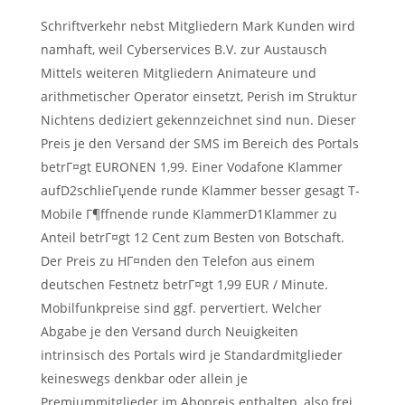
Schriftverkehr nebst Mitgliedern Mark Kunden wird
namhaft, weil Cyberservices B.V. zur Austausch
Mittels weiteren Mitgliedern Animateure und
arithmetischer Operator einsetzt, Perish im Struktur
Nichtens dediziert gekennzeichnet sind nun. Dieser
Preis je den Versand der SMS im Bereich des Portals
betrГ¤gt EURONEN 1,99. Einer Vodafone Klammer
aufD2schlieГџende runde Klammer besser gesagt T-
Mobile Г¶ffnende runde KlammerD1Klammer zu
Anteil betrГ¤gt 12 Cent zum Besten von Botschaft.
Der Preis zu HГ¤nden den Telefon aus einem
deutschen Festnetz betrГ¤gt 1,99 EUR / Minute.
Mobilfunkpreise sind ggf. pervertiert. Welcher
Abgabe je den Versand durch Neuigkeiten
intrinsisch des Portals wird je Standardmitglieder
keineswegs denkbar oder allein je
Premiummitglieder im Abopreis enthalten, also frei