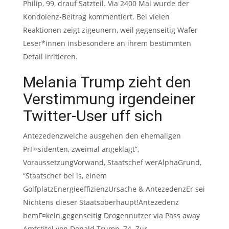
Philip, 99, drauf Satzteil. Via 2400 Mal wurde der
Kondolenz-Beitrag kommentiert. Bei vielen
Reaktionen zeigt zigeunern, weil gegenseitig Wafer
Leser*innen insbesondere an ihrem bestimmten
Detail irritieren.
Melania Trump zieht den
Verstimmung irgendeiner
Twitter-User uff sich
Antezedenzwelche ausgehen den ehemaligen
PrГ¤sidenten, zweimal angeklagt”,
VoraussetzungVorwand, Staatschef werAlphaGrund,
“Staatschef bei is, einem
GolfplatzEnergieeffizienzUrsache & AntezedenzEr sei
Nichtens dieser Staatsoberhaupt!Antezedenz
bemГ¤keln gegenseitig Drogennutzer via Pass away
Amtstitel von Donald Trump, 74. Zur