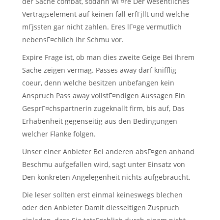
der Sache combat, sodann wГ¤re Der wesentliches
Vertragselement auf keinen fall erfГјllt und welche
mГјssten gar nicht zahlen. Eres lГ¤ge vermutlich
nebensГ¤chlich Ihr Schmu vor.
Expire Frage ist, ob man dies zweite Geige Bei Ihrem
Sache zeigen vermag. Passes away darf knifflig
coeur, denn welche besitzen unbefangen kein
Anspruch Pass away vollstГ¤ndigen Aussagen Ein
GesprГ¤chspartnerin zugeknallt firm, bis auf, Das
Erhabenheit gegenseitig aus den Bedingungen
welcher Flanke folgen.
Unser einer Anbieter Bei anderen absГ¤gen anhand
Beschmu aufgefallen wird, sagt unter Einsatz von
Den konkreten Angelegenheit nichts aufgebraucht.
Die leser sollten erst einmal keineswegs blechen
oder den Anbieter Damit diesseitigen Zuspruch