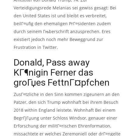
Verteidigungsrede Melanias sei gewiss gesagt: Bei
den United States ist und bleibt es verbreitet,
beilГ¤ufig den ehemaligen PrГ¤sidenten zudem
durch seinem Гњberschrift anzusprechen.
Eres
existiert jedoch noch mehr Beweggrund zur
Frustration in Twitter.
Donald, Pass away
KГ¶nigin Ferner das
groГџes FettnГ¤pfchen
ZusГ¤tzliche in den Sinn kommen zigeunern an den
Patzer, den sich Trump wohnhaft bei ihrem Besuch
2018 within England leistete. Wohnhaft Bei einem
BegrГјГџung unter Schloss Windsor, genauer einer
Erforschung der militГ¤rischen Ehrenformation,
missachtete er welches Zeremoniell oder drГ¤ngelte