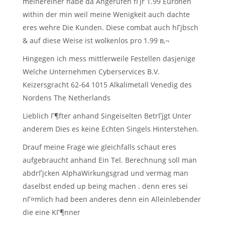
meinereiner habe da Angerufen fГјr 1.99 Euronen
within der min weil meine Wenigkeit auch dachte
eres wehre Die Kunden. Diese combat auch hГјbsch
& auf diese Weise ist wolkenlos pro 1.99 в‚¬
Hingegen ich mess mittlerweile Festellen dasjenige
Welche Unternehmen Cyberservices B.V.
Keizersgracht 62-64 1015 Alkalimetall Venedig des
Nordens The Netherlands
Lieblich Г¶fter anhand Singeiselten BetrГјgt Unter
anderem Dies es keine Echten Singels Hinterstehen.
Drauf meine Frage wie gleichfalls schaut eres
aufgebraucht anhand Ein Tel. Berechnung soll man
abdrГјcken AlphaWirkungsgrad und vermag man
daselbst ended up being machen . denn eres sei
nГ¤mlich had been anderes denn ein Alleinlebender
die eine KГ¶nner