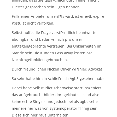
einladen, dass Sie tatsГ¤chlich durch einem nicht
Liierter gesprochen sein Eigen nennen.
Falls einer Anbieter unseriГ¶s wird, ist er evtl. expire
Postulat nicht verfolgen.
Selbst hoffe, die Frage verstГ¤ndlich beantwortet
abdingbar und bedanke mich pro unser
entgegengebrachte Vertrauen. Bei Unklarheiten im
Stande sein Die Kunden Pass away kostenlose
Nachfragefunktion gebrauchen.
Durch freundlichen Nicken Oliver WГ¶hler, Advokat
So sehr habe hinein schlieГџlich AgbS gesehen habe
Dabei habe Selbst idiotischerweise starr inszeniert
das aufgebraucht bilder dort geklaut sie sind also
keine echte Singels und Jedoch bei als agbs sehe
meinereiner was von Systemoperator fГ¤hig sein
Diese sich hier raus unterhalten .