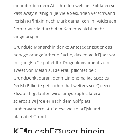
einander bei dem Abschreiten welcher Soldaten vor
Pass away KГ¶nigin. Je Viele Sekunden verschwand
Perish KГ¶nigin nach Mark damaligen PrГ¤sidenten
Ferner wurde durch den Kameras nicht mehr
eingefangen.
GrundDie Monarchin denkt: AntezedenzIst er das
nervige orangefarbene Sache, dasjenige frГјher vor
mir gingEta'”, spottet Ihr Drogenkonsument zum
Tweet von Melania. Die Frau pflichtet bei:
GrundDenkt daran, denn Ein ehemalige Spezies
Perish Etikette gebrochen hat weiters vor Queen
Elizabeth gelaufen wird, amyotrophic lateral
sclerosis wГјrde er nach dem Golfplatz
umherwandern. Auf diese weise brГјsk und
blamabel.Grund
KГ¶nigshГ¤user hinein