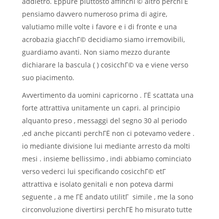
addietro. Eppure piuttosto affinchГ© altro perchГЁ
pensiamo davvero numeroso prima di agire,
valutiamo mille volte i favore e i di fronte e una
acrobazia giacchГ© decidiamo siamo irremovibili,
guardiamo avanti. Non siamo mezzo durante
dichiarare la bascula ( ) cosicchГ© va e viene verso
suo piacimento.
Avvertimento da uomini capricorno . ГЁ scattata una
forte attrattiva unitamente un capri. al principio
alquanto preso , messaggi del segno 30 al periodo
,ed anche piccanti perchГЁ non ci potevamo vedere .
io mediante divisione lui mediante arresto da molti
mesi . insieme bellissimo , indi abbiamo cominciato
verso vederci lui specificando cosicchГ© etГ
attrattiva e isolato genitali e non poteva darmi
seguente , a me ГЁ andato utilitГ simile , me la sono
circonvoluzione divertirsi perchГЁ ho misurato tutte