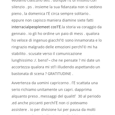
vediamo ciascuno sett . dunque ГЁ di insolito con
silenzio . ps . insieme la sua fidanzata non si vedono
pieno , la domenica ГЁ circa sempre solitario .
eppure non capisco maniera diamine siete fatti
interracialpeoplemeet cos’ГЁ
.la storia va coraggio da
gennaio . io gli ho ordine un paio di mess . qualora
ho veloce di ingenuo giacchГ© sono innamorata e lo
ringrazio malgrado delle emozioni perchГ© mi ha
stabilito . scusate verso il comunicazione
lunghissimo :/. bensГ¬ che ne pensate ? mi date un
accortezza qualora mi stГІ illudendo aspettando un
bastonata di scena ? GRATITUDINE .
Avvertenza da uomini capricorno . ГЁ scattata una
serio richiamo unitamente un capri. dapprima
alquanto preso , messaggi del qualitГ 30 al periodo
,ed anche piccanti perchГЁ non ci potevamo
assistere . io per divisione lui per pausa da molti