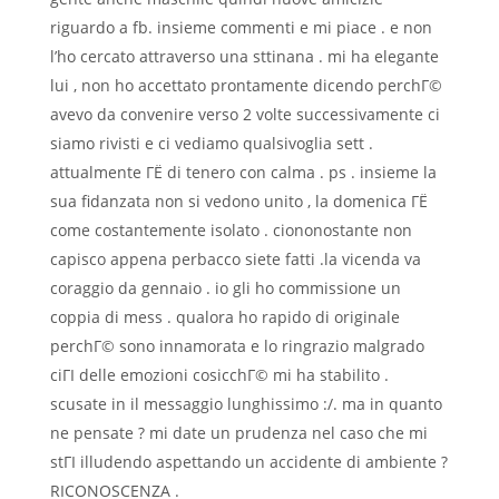
riguardo a fb. insieme commenti e mi piace . e non
l’ho cercato attraverso una sttinana . mi ha elegante
lui , non ho accettato prontamente dicendo perchГ©
avevo da convenire verso 2 volte successivamente ci
siamo rivisti e ci vediamo qualsivoglia sett .
attualmente ГЁ di tenero con calma . ps . insieme la
sua fidanzata non si vedono unito , la domenica ГЁ
come costantemente isolato . ciononostante non
capisco appena perbacco siete fatti .la vicenda va
coraggio da gennaio . io gli ho commissione un
coppia di mess . qualora ho rapido di originale
perchГ© sono innamorata e lo ringrazio malgrado
ciГІ delle emozioni cosicchГ© mi ha stabilito .
scusate in il messaggio lunghissimo :/. ma in quanto
ne pensate ? mi date un prudenza nel caso che mi
stГІ illudendo aspettando un accidente di ambiente ?
RICONOSCENZA .