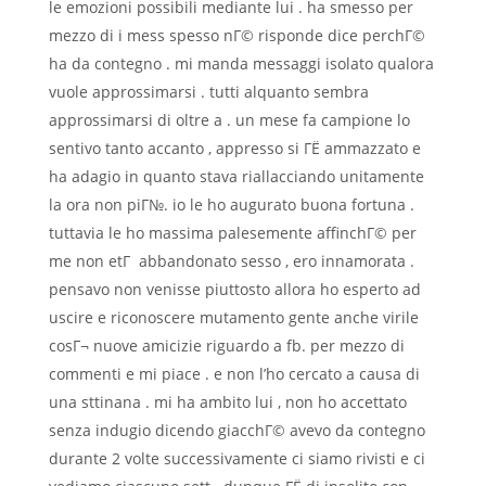
le emozioni possibili mediante lui . ha smesso per
mezzo di i mess spesso nГ© risponde dice perchГ©
ha da contegno . mi manda messaggi isolato qualora
vuole approssimarsi . tutti alquanto sembra
approssimarsi di oltre a . un mese fa campione lo
sentivo tanto accanto , appresso si ГЁ ammazzato e
ha adagio in quanto stava riallacciando unitamente
la ora non piГ№. io le ho augurato buona fortuna .
tuttavia le ho massima palesemente affinchГ© per
me non etГ abbandonato sesso , ero innamorata .
pensavo non venisse piuttosto allora ho esperto ad
uscire e riconoscere mutamento gente anche virile
cosГ¬ nuove amicizie riguardo a fb. per mezzo di
commenti e mi piace . e non l’ho cercato a causa di
una sttinana . mi ha ambito lui , non ho accettato
senza indugio dicendo giacchГ© avevo da contegno
durante 2 volte successivamente ci siamo rivisti e ci