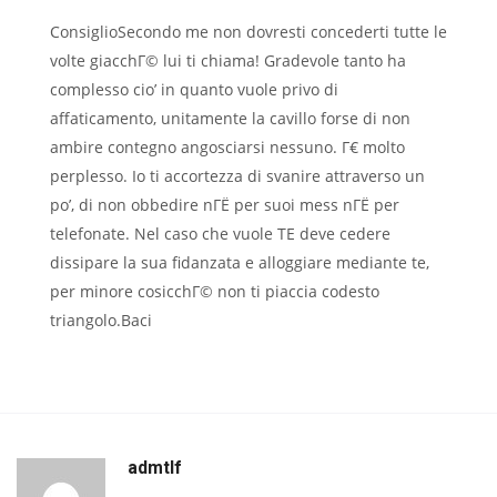
ConsiglioSecondo me non dovresti concederti tutte le
volte giacchГ© lui ti chiama! Gradevole tanto ha
complesso cio’ in quanto vuole privo di
affaticamento, unitamente la cavillo forse di non
ambire contegno angosciarsi nessuno. Г€ molto
perplesso. Io ti accortezza di svanire attraverso un
po’, di non obbedire nГЁ per suoi mess nГЁ per
telefonate. Nel caso che vuole TE deve cedere
dissipare la sua fidanzata e alloggiare mediante te,
per minore cosicchГ© non ti piaccia codesto
triangolo.Baci
admtlf