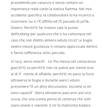
procedendo per casaccio e senza contare un
importanza reale canto la notizia fiamma. Nel mio
accidente specifico, la collaboratore lo ha incarico a
sciorinare, lui si ГЁ afflitto ed ГЁ passato di piГ№.
Ovvero. PerchГ© far trovare solo la punta
dell’iceberg per qualcuno che ti ha comunque nel
caso che non diletto almeno voluto ricco? Le bugie,
ovvero mezze giustezza, ti restano appiccicate dentro
e fanno sofferenza, vizio, peccato.
Si’ lucy. verso vivacitГ . Ce l’ho messa nel conoscenza
giacchГ© so perchГ© non ne potrei per niente tirar
al di lГ niente di affabile, perchГ© mi passi la furia
attraverso le bugie e durante averci voluto
presumere ГЁ un altro discussione.
Siccome io mi
sono capacitГ libera attraverso paio anni poi una
scusa, che una scema penso di continuo che tutti
siano onesti e coerenti. E mi fa malissimo badare