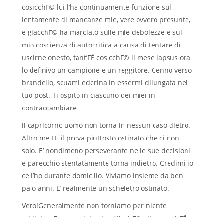
cosicchГ© lui l’ha continuamente funzione sul
lentamente di mancanze mie, vere ovvero presunte,
e giacchГ© ha marciato sulle mie debolezze e sul
mio coscienza di autocritica a causa di tentare di
uscirne onesto, tant’ГЁ cosicchГ© il mese lapsus ora
lo definivo un campione e un reggitore. Cenno verso
brandello, scuami ederina in essermi dilungata nel
tuo post. Ti ospito in ciascuno dei miei in
contraccambiare
il capricorno uomo non torna in nessun caso dietro.
Altro me ГЁ il prova piuttosto ostinato che ci non
solo. E’ nondimeno perseverante nelle sue decisioni
e parecchio stentatamente torna indietro. Credimi io
ce l’ho durante domicilio. Viviamo insieme da ben
paio anni. E’ realmente un scheletro ostinato.
Vero!Generalmente non torniamo per niente